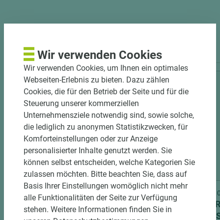
PASSENDES ZUBEHÖR
Wir verwenden Cookies
Wir verwenden Cookies, um Ihnen ein optimales
Webseiten-Erlebnis zu bieten. Dazu zählen
Cookies, die für den Betrieb der Seite und für die
Steuerung unserer kommerziellen
Unternehmensziele notwendig sind, sowie solche,
die lediglich zu anonymen Statistikzwecken, für
Komforteinstellungen oder zur Anzeige
personalisierter Inhalte genutzt werden. Sie
können selbst entscheiden, welche Kategorien Sie
zulassen möchten. Bitte beachten Sie, dass auf
Basis Ihrer Einstellungen womöglich nicht mehr
Art.-Nr. 06100020014
Art.-Nr
alle Funktionalitäten der Seite zur Verfügung
EGGER Dekorspanplatte Flammex
EGGER
stehen. Weitere Informationen finden Sie in
U960 ST9 Smoothtouch Matt
U960 