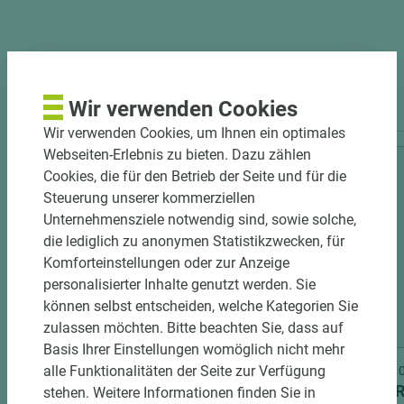
PASSENDES ZUBEHÖR
Wir verwenden Cookies
Wir verwenden Cookies, um Ihnen ein optimales
Webseiten-Erlebnis zu bieten. Dazu zählen
Cookies, die für den Betrieb der Seite und für die
Steuerung unserer kommerziellen
Unternehmensziele notwendig sind, sowie solche,
die lediglich zu anonymen Statistikzwecken, für
Komforteinstellungen oder zur Anzeige
personalisierter Inhalte genutzt werden. Sie
können selbst entscheiden, welche Kategorien Sie
8 weitere Varianten
zulassen möchten. Bitte beachten Sie, dass auf
Basis Ihrer Einstellungen womöglich nicht mehr
alle Funktionalitäten der Seite zur Verfügung
Art.-Nr. 01600010024
Art.-Nr
EGGER Dekorplatte MDF W954 SM
EGGER 
stehen. Weitere Informationen finden Sie in