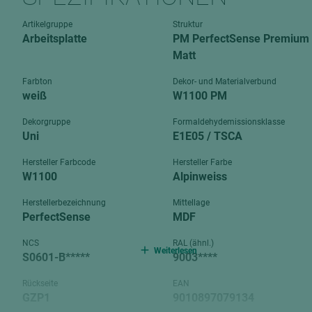
Verbundpl
grundierfolienbeschichtet
Artikelgruppe
Struktur
Verpacku
Arbeitsplatte
PM PerfectSense Premium
hochglänzend
biegbar
Matt
leicht
dekorbesc
Farbton
Dekor- und Materialverbund
matt
weiß
W1100 PM
leicht
roh
roh
Dekorgruppe
Formaldehydemissionsklasse
schwer entflammbar
Uni
E1E05 / TSCA
schwer e
Trockenbau
Hersteller Farbcode
Hersteller Farbe
UPB Boar
W1100
Alpinweiss
Gipsfaserplatten
Herstellerbezeichnung
Mittellage
Norit-Platten
PerfectSense
MDF
NCS
RAL (ähnl.)
Weiterlesen
S0601-B*****
9003****
Rückseite
EAN
GZP1
9010897079134