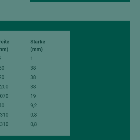
reite
Stärke
mm)
(mm)
3
1
50
38
20
38
.200
38
.070
19
40
9,2
.310
0,8
.310
0,8