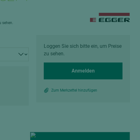
Spanplatten zementgebunden
Sperrholz
Alle Partner anzeigen
Alle Partner anzeigen
zu sehen.
Loggen Sie sich bitte ein, um Preise
zu sehen.
chtet
Anmelden
Zum Merkzettel hinzufügen