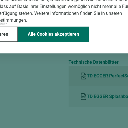
German
dass auf Basis Ihrer Einstellungen womöglich nicht mehr alle Fu
Verfügung stehen. Weitere Informationen finden Sie in unseren
Technisches Merkbl
estimmungen.
chutz
eren
Alle Cookies akzeptieren
TL EGGER Cleaning 
Technische Datenblätter
TD EGGER PerfectS
TD EGGER Splashba