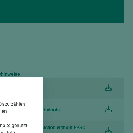
shinweise
 de
 Dazu zählen
tt Resistance Disinfectants
llen
nhalte genutzt
eaning and care instruction without EPSC
n. Bitte