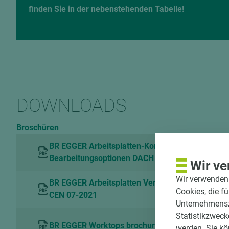
finden Sie in der nebenstehenden Tabelle!
DOWNLOADS
Broschüren
BR EGGER Arbeitsplatten-Konfigurator - Bedien
Bearbeitungsoptionen DACH N-IT de 01-2022
Wir ve
Wir verwenden 
BR EGGER Arbeitsplatten Verarbeitungshinweise
Cookies, die f
CEN 07-2021
Unternehmenszi
Statistikzweck
BR EGGER Worktops brochure 2020 DE 08-2022
werden. Sie kö