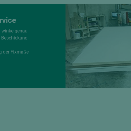
rvice
d winkelgenau
e Beschickung
g der Fixmaße