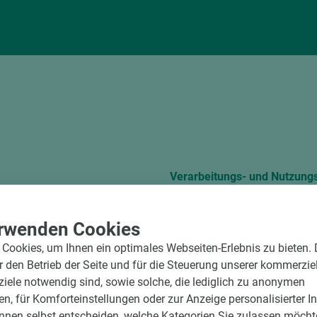
Verarbeitungs- und Nutzung
ung und
PI EGGER Worktops
rwenden Cookies
Cookies, um Ihnen ein optimales Webseiten-Erlebnis zu bieten.
 und Zubehör de
Technisches Merkbla
ür den Betrieb der Seite und für die Steuerung unserer kommerzie
ele notwendig sind, sowie solche, die lediglich zu anonymen
en, für Komforteinstellungen oder zur Anzeige personalisierter I
Technical leaflet cl
nnen selbst entscheiden, welche Kategorien Sie zulassen möchte