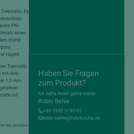
 Dekorativ. Es
nnenausbau
fläche PM
insatz eines
ders matte
rprint
nd Haptik.
tten Topmatt)
Haben Sie Fragen
mit Anti-
ner 1,5 mm
zum Produkt?
gefahren
= beschichtete Plattenwerkstoffe
Ich helfe Ihnen gerne weiter
latte roh
Robin Behle
+49 2992 9790-65
robin.behle@holztusche.de
von den gezeigten