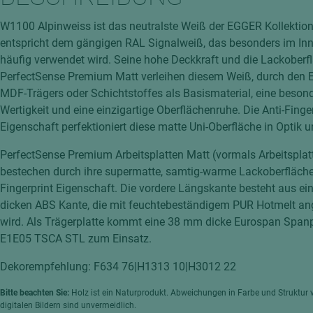
hochglänzend
atten
W1100 Alpinweiss ist das neutralste Weiß der EGGER Kollektion
matt
ng
entspricht dem gängigen RAL Signalweiß, das besonders im I
Tischlerplatten
häufig verwendet wird. Seine hohe Deckkraft und die Lackober
hichtet
PerfectSense Premium Matt verleihen diesem Weiß, durch den E
Sonderaufbauten
MDF-Trägers oder Schichtstoffes als Basismaterial, eine beson
Stab--Stäbchenplatten
Wertigkeit und eine einzigartige Oberflächenruhe. Die Anti-Finge
edelfurniert
Eigenschaft perfektioniert diese matte Uni-Oberfläche in Optik u
ntflammbar
leicht
PerfectSense Premium Arbeitsplatten Matt (vormals Arbeitspla
melaminbeschichtet
ds
bestechen durch ihre supermatte, samtig-warme Lackoberfläche 
Fingerprint Eigenschaft. Die vordere Längskante besteht aus ei
schwer entflammbar
dicken ABS Kante, die mit feuchtebeständigem PUR Hotmelt an
wird. Als Trägerplatte kommt eine 38 mm dicke Eurospan Spanp
E1E05 TSCA STL zum Einsatz.
Dekorempfehlung: F634 76|H1313 10|H3012 22
Bitte beachten Sie:
Holz ist ein Naturprodukt. Abweichungen in Farbe und Struktur 
digitalen Bildern sind unvermeidlich.