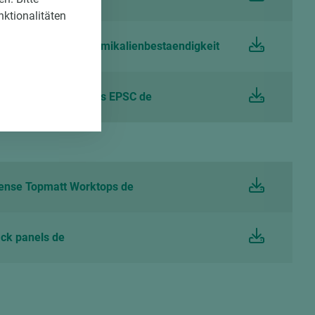
nktionalitäten
att Schichtstoff Chemikalienbestaendigkeit
and care instructions EPSC de
ense Topmatt Worktops de
ck panels de