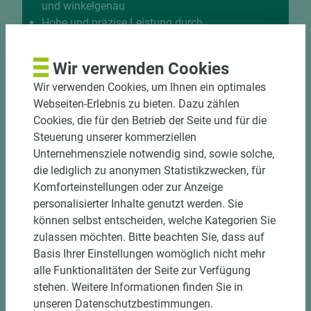
und winkelgenau
Hohe und präzise Leistung durch
halbautomatische Beschickung
Einzelteiletikettierung auf Wunsch möglich
Wir verwenden Cookies
Materialschonende und kundengerechte
Wir verwenden Cookies, um Ihnen ein optimales
Verpackung der Fixmaße
Webseiten-Erlebnis zu bieten. Dazu zählen
Cookies, die für den Betrieb der Seite und für die
Jetzt Zuschnitt anfragen
Steuerung unserer kommerziellen
Unternehmensziele notwendig sind, sowie solche,
die lediglich zu anonymen Statistikzwecken, für
Komforteinstellungen oder zur Anzeige
personalisierter Inhalte genutzt werden. Sie
können selbst entscheiden, welche Kategorien Sie
zulassen möchten. Bitte beachten Sie, dass auf
Basis Ihrer Einstellungen womöglich nicht mehr
alle Funktionalitäten der Seite zur Verfügung
stehen. Weitere Informationen finden Sie in
unseren Datenschutzbestimmungen.