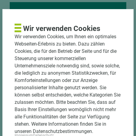
Nutzen Sie unseren
Zuschnittservice
Wir verwenden Cookies
Wir verwenden Cookies, um Ihnen ein optimales
Bekantungsfähiger Fixmaßzuschnitt maßhaltig
Webseiten-Erlebnis zu bieten. Dazu zählen
und winkelgenau
Cookies, die für den Betrieb der Seite und für die
Hohe und präzise Leistung durch
Steuerung unserer kommerziellen
halbautomatische Beschickung
Unternehmensziele notwendig sind, sowie solche,
Einzelteiletikettierung auf Wunsch möglich
die lediglich zu anonymen Statistikzwecken, für
Materialschonende und kundengerechte
Komforteinstellungen oder zur Anzeige
Verpackung der Fixmaße
personalisierter Inhalte genutzt werden. Sie
können selbst entscheiden, welche Kategorien Sie
Jetzt Zuschnitt anfragen
zulassen möchten. Bitte beachten Sie, dass auf
Basis Ihrer Einstellungen womöglich nicht mehr
alle Funktionalitäten der Seite zur Verfügung
stehen. Weitere Informationen finden Sie in
unseren Datenschutzbestimmungen.
Impressum
Datenschutz