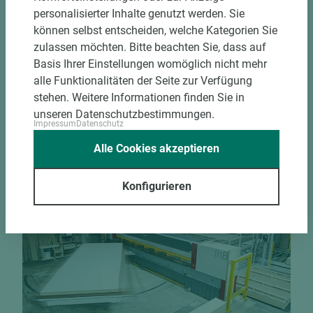
Zuschnittservice
personalisierter Inhalte genutzt werden. Sie
Bekantungsfähiger Fixmaßzuschnitt maßhaltig
können selbst entscheiden, welche Kategorien Sie
und winkelgenau
zulassen möchten. Bitte beachten Sie, dass auf
Hohe und präzise Leistung durch
Basis Ihrer Einstellungen womöglich nicht mehr
halbautomatische Beschickung
alle Funktionalitäten der Seite zur Verfügung
Einzelteiletikettierung auf Wunsch möglich
stehen. Weitere Informationen finden Sie in
Materialschonende und kundengerechte
unseren Datenschutzbestimmungen.
Impressum
Datenschutz
Verpackung der Fixmaße
Alle Cookies akzeptieren
Jetzt Zuschnitt anfragen
Konfigurieren