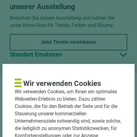
unserer Ausstellung
Besuchen Sie unsere Ausstellung und nutzen Sie
unser Know-How für Trends, Farben und Räume.
Jetzt Termin vereinbaren
Standort Emsbüren
Wir verwenden Cookies
DOWNLOADS
Wir verwenden Cookies, um Ihnen ein optimales
Webseiten-Erlebnis zu bieten. Dazu zählen
Cookies, die für den Betrieb der Seite und für die
Steuerung unserer kommerziellen
Unternehmensziele notwendig sind, sowie solche,
Nutzen Sie unseren
die lediglich zu anonymen Statistikzwecken, für
Komforteinstellungen oder zur Anzeige