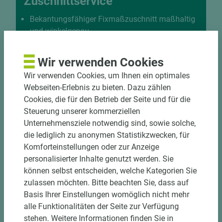
Zuschnittservice
Bekantungsfähiger Fixmaßzuschnitt maßhaltig
und winkelgenau
Hohe und präzise Leistung durch
halbautomatische Beschickung
Wir verwenden Cookies
Einzelteiletikettierung auf Wunsch möglich
Wir verwenden Cookies, um Ihnen ein optimales
Materialschonende und kundengerechte
Webseiten-Erlebnis zu bieten. Dazu zählen
Verpackung der Fixmaße
Cookies, die für den Betrieb der Seite und für die
Steuerung unserer kommerziellen
Jetzt Zuschnitt anfragen
Unternehmensziele notwendig sind, sowie solche,
die lediglich zu anonymen Statistikzwecken, für
Komforteinstellungen oder zur Anzeige
personalisierter Inhalte genutzt werden. Sie
können selbst entscheiden, welche Kategorien Sie
zulassen möchten. Bitte beachten Sie, dass auf
Basis Ihrer Einstellungen womöglich nicht mehr
alle Funktionalitäten der Seite zur Verfügung
stehen. Weitere Informationen finden Sie in