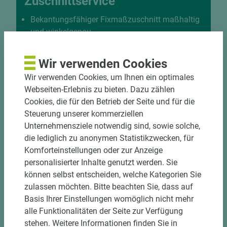
Zuschnittservice
Bekantungsfähiger Fixmaßzuschnitt maßhaltig
und winkelgenau
Hohe und präzise Leistung durch
halbautomatische Beschickung
Wir verwenden Cookies
Einzelteiletikettierung auf Wunsch möglich
Wir verwenden Cookies, um Ihnen ein optimales
Materialschonende und kundengerechte
Webseiten-Erlebnis zu bieten. Dazu zählen
Verpackung der Fixmaße
Cookies, die für den Betrieb der Seite und für die
Steuerung unserer kommerziellen
Jetzt Zuschnitt anfragen
Unternehmensziele notwendig sind, sowie solche,
die lediglich zu anonymen Statistikzwecken, für
Komforteinstellungen oder zur Anzeige
personalisierter Inhalte genutzt werden. Sie
können selbst entscheiden, welche Kategorien Sie
zulassen möchten. Bitte beachten Sie, dass auf
Basis Ihrer Einstellungen womöglich nicht mehr
alle Funktionalitäten der Seite zur Verfügung
stehen. Weitere Informationen finden Sie in