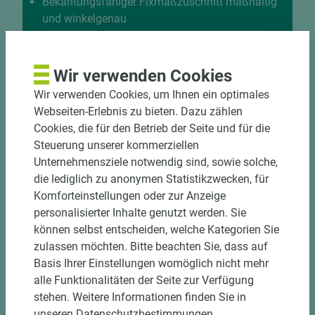
Bekantungsfähiger Fixmaßzuschnitt maßhaltig
und winkelgenau
Hohe und präzise Leistung durch
halbautomatische Beschickung
Einzelteiletikettierung auf Wunsch möglich
Wir verwenden Cookies
Materialschonende und kundengerechte
Wir verwenden Cookies, um Ihnen ein optimales
Verpackung der Fixmaße
Webseiten-Erlebnis zu bieten. Dazu zählen
Cookies, die für den Betrieb der Seite und für die
Jetzt Zuschnitt anfragen
Steuerung unserer kommerziellen
Unternehmensziele notwendig sind, sowie solche,
die lediglich zu anonymen Statistikzwecken, für
Komforteinstellungen oder zur Anzeige
personalisierter Inhalte genutzt werden. Sie
können selbst entscheiden, welche Kategorien Sie
zulassen möchten. Bitte beachten Sie, dass auf
Basis Ihrer Einstellungen womöglich nicht mehr
alle Funktionalitäten der Seite zur Verfügung
stehen. Weitere Informationen finden Sie in
unseren Datenschutzbestimmungen.