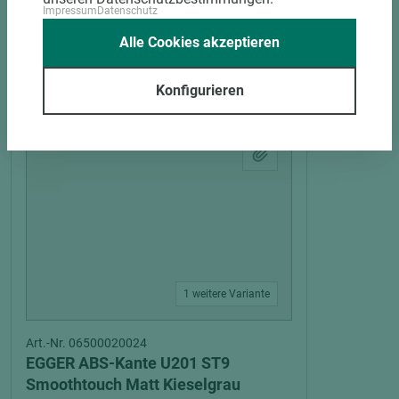
Impressum
Datenschutz
Alle Cookies akzeptieren
PASSENDES ZUBEHÖR
Konfigurieren
1 weitere Variante
Art.-Nr. 06500020024
EGGER ABS-Kante U201 ST9
Smoothtouch Matt Kieselgrau