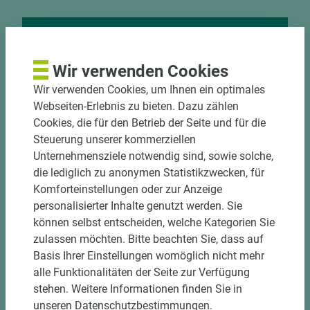
Nutzen Sie unseren
Wir verwenden Cookies
Zuschnittservice
Wir verwenden Cookies, um Ihnen ein optimales
Bekantungsfähiger Fixmaßzuschnitt maßhaltig
Webseiten-Erlebnis zu bieten. Dazu zählen
und winkelgenau
Cookies, die für den Betrieb der Seite und für die
Hohe und präzise Leistung durch
Steuerung unserer kommerziellen
halbautomatische Beschickung
Unternehmensziele notwendig sind, sowie solche,
Einzelteiletikettierung auf Wunsch möglich
die lediglich zu anonymen Statistikzwecken, für
Materialschonende und kundengerechte
Komforteinstellungen oder zur Anzeige
Verpackung der Fixmaße
personalisierter Inhalte genutzt werden. Sie
können selbst entscheiden, welche Kategorien Sie
zulassen möchten. Bitte beachten Sie, dass auf
Jetzt Zuschnitt anfragen
Basis Ihrer Einstellungen womöglich nicht mehr
alle Funktionalitäten der Seite zur Verfügung
stehen. Weitere Informationen finden Sie in
unseren Datenschutzbestimmungen.