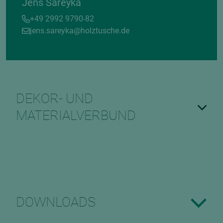
Jens Sareyka
+49 2992 9790-82
jens.sareyka@holztusche.de
DEKOR- UND
MATERIALVERBUND
DOWNLOADS