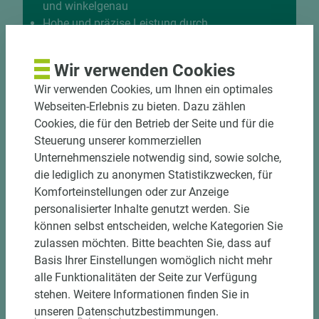
und winkelgenau
Hohe und präzise Leistung durch
halbautomatische Beschickung
Einzelteiletikettierung auf Wunsch möglich
Wir verwenden Cookies
Materialschonende und kundengerechte
Wir verwenden Cookies, um Ihnen ein optimales
Verpackung der Fixmaße
Webseiten-Erlebnis zu bieten. Dazu zählen
Cookies, die für den Betrieb der Seite und für die
Jetzt Zuschnitt anfragen
Steuerung unserer kommerziellen
Unternehmensziele notwendig sind, sowie solche,
die lediglich zu anonymen Statistikzwecken, für
Komforteinstellungen oder zur Anzeige
personalisierter Inhalte genutzt werden. Sie
können selbst entscheiden, welche Kategorien Sie
zulassen möchten. Bitte beachten Sie, dass auf
Basis Ihrer Einstellungen womöglich nicht mehr
alle Funktionalitäten der Seite zur Verfügung
stehen. Weitere Informationen finden Sie in
unseren Datenschutzbestimmungen.