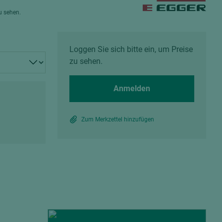
Spanplatten zementgebunden
zu sehen.
Sperrholz
Alle Partner anzeigen
Alle Partner anzeigen
Loggen Sie sich bitte ein, um Preise
zu sehen.
Anmelden
chtet
Zum Merkzettel hinzufügen