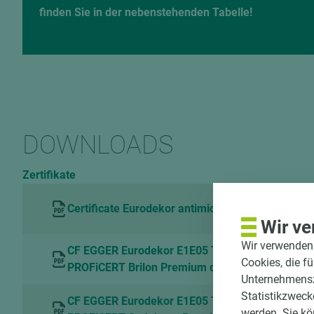
finden Sie in der nebenstehenden Tabelle!
DOWNLOADS
Zertifikate
Certificate Eurodekor antimicrobial Hohenstein
Wir ve
Wir verwenden 
CF EGGER Eurodekor E1E05 TSCA P2 and Flam
Cookies, die f
PROFiCERT Brilon Premium de
Unternehmenszi
Statistikzweck
CF EGGER Eurodekor E1E05 TSCA P2 and Flam
werden. Sie kö