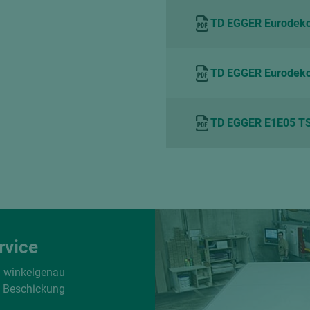
TD EGGER Eurodeko
TD EGGER Eurodeko
TD EGGER E1E05 TS
rvice
d winkelgenau
e Beschickung