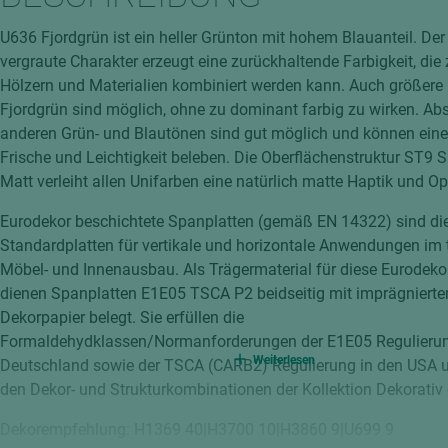
hochglänzend
atten
U636 Fjordgrün ist ein heller Grünton mit hohem Blauanteil. De
matt
ng
vergraute Charakter erzeugt eine zurückhaltende Farbigkeit, die 
Tischlerplatten
Hölzern und Materialien kombiniert werden kann. Auch größere 
hichtet
Fjordgrün sind möglich, ohne zu dominant farbig zu wirken. Ab
Sonderaufbauten
anderen Grün- und Blautönen sind gut möglich und können ein
Stab--Stäbchenplatten
Frische und Leichtigkeit beleben. Die Oberflächenstruktur ST9
edelfurniert
Matt verleiht allen Unifarben eine natürlich matte Haptik und Op
ntflammbar
leicht
Eurodekor beschichtete Spanplatten (gemäß EN 14322) sind di
melaminbeschichtet
ds
Standardplatten für vertikale und horizontale Anwendungen im
Möbel- und Innenausbau. Als Trägermaterial für diese Eurodeko
schwer entflammbar
dienen Spanplatten E1E05 TSCA P2 beidseitig mit imprägniert
Dekorpapier belegt. Sie erfüllen die
Formaldehydklassen/Normanforderungen der E1E05 Regulierun
Weiterlesen
Deutschland sowie der TSCA (CARB2) Regulierung in den USA u
den Dekor- und Strukturkombinationen der Kollektion Dekorativ e
Dekorempfehlung: H1369 40|H3700 10|H3860 9|U699 9