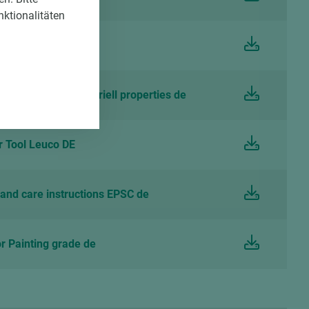
nktionalitäten
 Tool Leitz DE
urfaces antibacteriell properties de
 Tool Leuco DE
and care instructions EPSC de
 Painting grade de