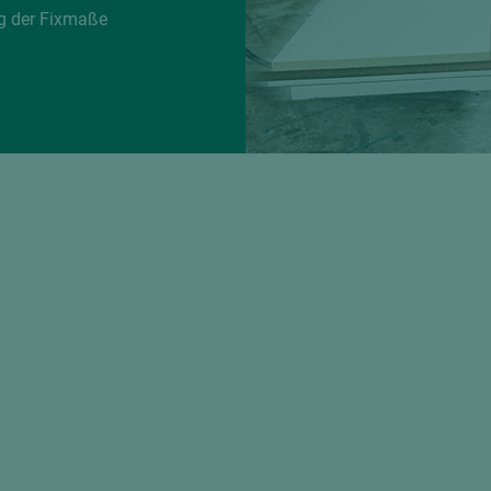
g der Fixmaße