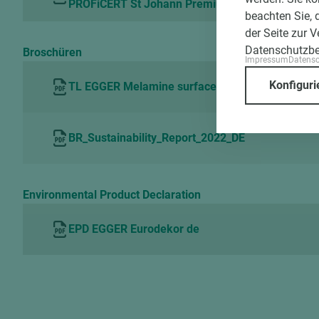
PROFiCERT St Johann Premium de
beachten Sie, 
der Seite zur 
Datenschutzb
Broschüren
Impressum
Datens
Konfiguri
TL EGGER Melamine surfaces antibacteriell prop
BR_Sustainability_Report_2022_DE
Environmental Product Declaration
EPD EGGER Eurodekor de