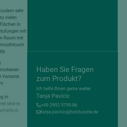
r zudem sehr
zu vielen
Flächen in
stufungen mit
en Raum mit
 Smoothtouch
tik.
e
Haben Sie Fragen
 trockenen
r Variante
zum Produkt?
em
= beschichtete Plattenwerkstoffe
Ich helfe Ihnen gerne weiter
Tanja Pavicic
g in
nd sind in
+49 2992 9790-86
rhältlich.
tanja.pavicic@holztusche.de