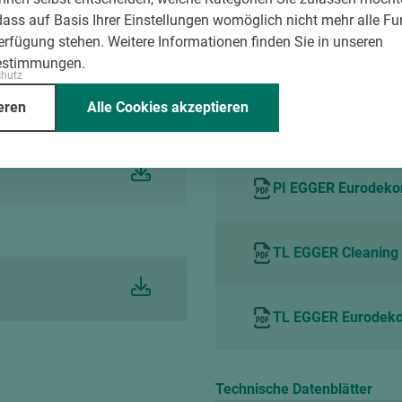
dass auf Basis Ihrer Einstellungen womöglich nicht mehr alle Fu
Verfügung stehen. Weitere Informationen finden Sie in unseren
PI EGGER Eurodekor
estimmungen.
chutz
eren
Alle Cookies akzeptieren
erties de
TL EGGER Melamine s
PI EGGER Eurodekor
TL EGGER Cleaning 
TL EGGER Eurodekor
Technische Datenblätter