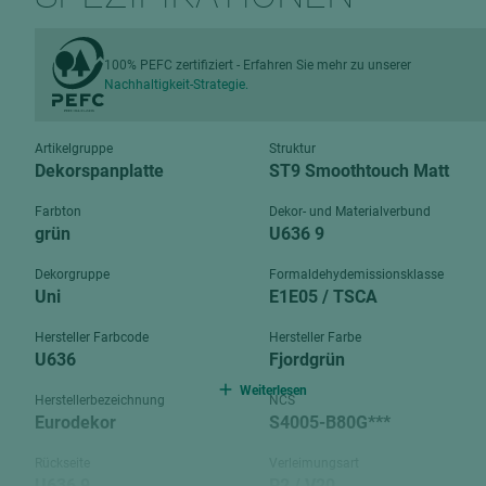
Verbundpl
grundierfolienbeschichtet
Verpacku
hochglänzend
100% PEFC zertifiziert - Erfahren Sie mehr zu unserer
biegbar
Nachhaltigkeit-Strategie.
leicht
dekorbesc
matt
leicht
Artikelgruppe
Struktur
roh
Dekorspanplatte
ST9 Smoothtouch Matt
roh
schwer entflammbar
Farbton
Dekor- und Materialverbund
schwer e
grün
U636 9
Trockenbau
UPB Boar
Dekorgruppe
Formaldehydemissionsklasse
Gipsfaserplatten
Uni
E1E05 / TSCA
Norit-Platten
Hersteller Farbcode
Hersteller Farbe
U636
Fjordgrün
Weiterlesen
Herstellerbezeichnung
NCS
Eurodekor
S4005-B80G***
Rückseite
Verleimungsart
U636 9
P2 / V20