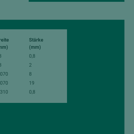
von den gezeigten
reite
Stärke
mm)
(mm)
3
0,8
3
2
.070
8
.070
19
.310
0,8