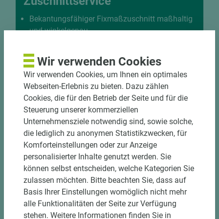
Zuschnittservice
Bekantungsfähiger Fixmaßzuschnitt maßhaltig
und winkelgenau
Hohe und präzise Leistung durch
halbautomatische Beschickung
Wir verwenden Cookies
Einzelteiletikettierung auf Wunsch möglich
Wir verwenden Cookies, um Ihnen ein optimales
Materialschonende und kundengerechte
Webseiten-Erlebnis zu bieten. Dazu zählen
Verpackung der Fixmaße
Cookies, die für den Betrieb der Seite und für die
Steuerung unserer kommerziellen
Jetzt Zuschnitt anfragen
Unternehmensziele notwendig sind, sowie solche,
die lediglich zu anonymen Statistikzwecken, für
Komforteinstellungen oder zur Anzeige
personalisierter Inhalte genutzt werden. Sie
können selbst entscheiden, welche Kategorien Sie
zulassen möchten. Bitte beachten Sie, dass auf
Basis Ihrer Einstellungen womöglich nicht mehr
alle Funktionalitäten der Seite zur Verfügung
stehen. Weitere Informationen finden Sie in