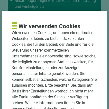
Bekantungsfähiger Fixmaßzuschnitt maßhaltig
und winkelgenau
Hohe und präzise Leistung durch
halbautomatische Beschickung
Einzelteiletikettierung auf Wunsch möglich
Wir verwenden Cookies
Materialschonende und kundengerechte
Wir verwenden Cookies, um Ihnen ein optimales
Verpackung der Fixmaße
Webseiten-Erlebnis zu bieten. Dazu zählen
Cookies, die für den Betrieb der Seite und für die
Jetzt Zuschnitt anfragen
Steuerung unserer kommerziellen
Unternehmensziele notwendig sind, sowie solche,
die lediglich zu anonymen Statistikzwecken, für
Komforteinstellungen oder zur Anzeige
personalisierter Inhalte genutzt werden. Sie
können selbst entscheiden, welche Kategorien Sie
zulassen möchten. Bitte beachten Sie, dass auf
Basis Ihrer Einstellungen womöglich nicht mehr
alle Funktionalitäten der Seite zur Verfügung
stehen. Weitere Informationen finden Sie in
unseren Datenschutzbestimmungen.