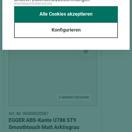
Impressum
Datenschutz
Alle Cookies akzeptieren
PASSENDES ZUBEHÖR
Konfigurieren
3 weitere Varianten
Art.-Nr. 06500020087
EGGER ABS-Kante U788 ST9
Smoothtouch Matt Arktisgrau