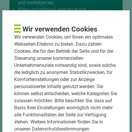
und winkelgenau
Hohe und präzise Leistung durch
halbautomatische Beschickung
Einzelteiletikettierung auf Wunsch möglich
Wir verwenden Cookies
Materialschonende und kundengerechte
Wir verwenden Cookies, um Ihnen ein optimales
Verpackung der Fixmaße
Webseiten-Erlebnis zu bieten. Dazu zählen
Cookies, die für den Betrieb der Seite und für die
Jetzt Zuschnitt anfragen
Steuerung unserer kommerziellen
Unternehmensziele notwendig sind, sowie solche,
die lediglich zu anonymen Statistikzwecken, für
Komforteinstellungen oder zur Anzeige
personalisierter Inhalte genutzt werden. Sie
können selbst entscheiden, welche Kategorien Sie
zulassen möchten. Bitte beachten Sie, dass auf
Basis Ihrer Einstellungen womöglich nicht mehr
alle Funktionalitäten der Seite zur Verfügung
stehen. Weitere Informationen finden Sie in
unseren Datenschutzbestimmungen.