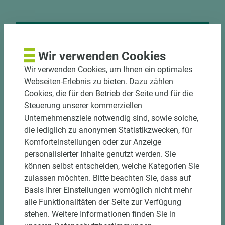
Nutzen Sie unseren
Wir verwenden Cookies
Zuschnittservice
Wir verwenden Cookies, um Ihnen ein optimales
Webseiten-Erlebnis zu bieten. Dazu zählen
Bekantungsfähiger Fixmaßzuschnitt maßhaltig
Cookies, die für den Betrieb der Seite und für die
und winkelgenau
Steuerung unserer kommerziellen
Hohe und präzise Leistung durch
Unternehmensziele notwendig sind, sowie solche,
halbautomatische Beschickung
die lediglich zu anonymen Statistikzwecken, für
Einzelteiletikettierung auf Wunsch möglich
Komforteinstellungen oder zur Anzeige
Materialschonende und kundengerechte
personalisierter Inhalte genutzt werden. Sie
Verpackung der Fixmaße
können selbst entscheiden, welche Kategorien Sie
zulassen möchten. Bitte beachten Sie, dass auf
Jetzt Zuschnitt anfragen
Basis Ihrer Einstellungen womöglich nicht mehr
alle Funktionalitäten der Seite zur Verfügung
stehen. Weitere Informationen finden Sie in