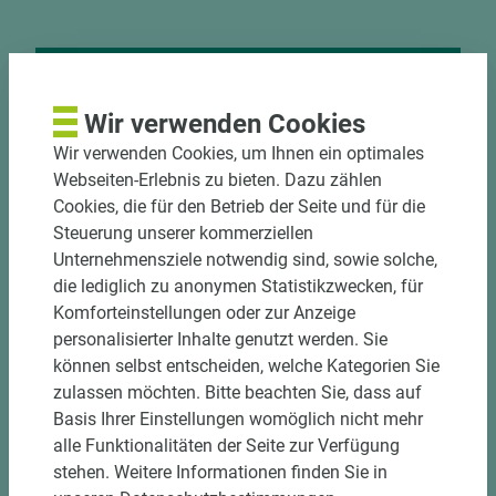
Nutzen Sie unseren
Wir verwenden Cookies
Zuschnittservice
Wir verwenden Cookies, um Ihnen ein optimales
Webseiten-Erlebnis zu bieten. Dazu zählen
Bekantungsfähiger Fixmaßzuschnitt maßhaltig
Cookies, die für den Betrieb der Seite und für die
und winkelgenau
Steuerung unserer kommerziellen
Hohe und präzise Leistung durch
Unternehmensziele notwendig sind, sowie solche,
halbautomatische Beschickung
die lediglich zu anonymen Statistikzwecken, für
Einzelteiletikettierung auf Wunsch möglich
Komforteinstellungen oder zur Anzeige
Materialschonende und kundengerechte
personalisierter Inhalte genutzt werden. Sie
Verpackung der Fixmaße
können selbst entscheiden, welche Kategorien Sie
zulassen möchten. Bitte beachten Sie, dass auf
Jetzt Zuschnitt anfragen
Basis Ihrer Einstellungen womöglich nicht mehr
alle Funktionalitäten der Seite zur Verfügung
stehen. Weitere Informationen finden Sie in