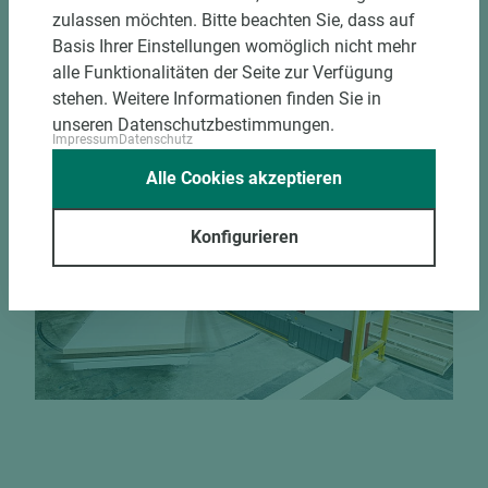
halbautomatische Beschickung
zulassen möchten. Bitte beachten Sie, dass auf
Einzelteiletikettierung auf Wunsch möglich
Basis Ihrer Einstellungen womöglich nicht mehr
Materialschonende und kundengerechte
alle Funktionalitäten der Seite zur Verfügung
Verpackung der Fixmaße
stehen. Weitere Informationen finden Sie in
unseren Datenschutzbestimmungen.
Impressum
Datenschutz
Jetzt Zuschnitt anfragen
Alle Cookies akzeptieren
Konfigurieren