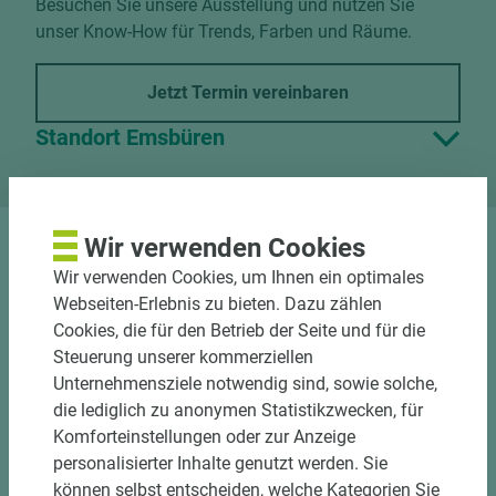
Besuchen Sie unsere Ausstellung und nutzen Sie
unser Know-How für Trends, Farben und Räume.
Jetzt Termin vereinbaren
Standort Emsbüren
Wir verwenden Cookies
Wir verwenden Cookies, um Ihnen ein optimales
Webseiten-Erlebnis zu bieten. Dazu zählen
Cookies, die für den Betrieb der Seite und für die
Nutzen Sie unseren
Steuerung unserer kommerziellen
Unternehmensziele notwendig sind, sowie solche,
Zuschnittservice
die lediglich zu anonymen Statistikzwecken, für
Bekantungsfähiger Fixmaßzuschnitt maßhaltig
Komforteinstellungen oder zur Anzeige
und winkelgenau
personalisierter Inhalte genutzt werden. Sie
Hohe und präzise Leistung durch
können selbst entscheiden, welche Kategorien Sie