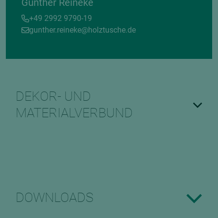
Gunther Reineke
+49 2992 9790-19
gunther.reineke@holztusche.de
DEKOR- UND
MATERIALVERBUND
DOWNLOADS