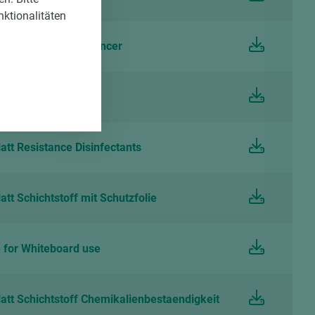
nktionalitäten
EGGER Laminate Balancer
ise Schichtstoffe
tt Resistance Disinfectants
tt Schichtstoff mit Schutzfolie
for Whiteboard use
att Schichtstoff Chemikalienbestaendigkeit