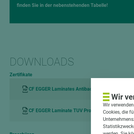
finden Sie in der nebenstehenden Tabelle!
DOWNLOADS
Zertifikate
CF EGGER Laminates Antibacterial Hohenstein
Wir ve
Wir verwenden 
CF EGGER Laminate TUV ProfiCert product Interio
Cookies, die f
Unternehmenszi
Statistikzweck
werden. Sie kö