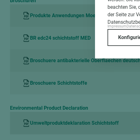
Broschüren
beachten Sie, 
der Seite zur 
Produkte Anwendungen Moebel Innenausbau
Datenschutzb
Impressum
Datens
Konfiguri
BR edc24 schichtstoff MED
Broschuere antibakterielle Oberflaechen deutsc
Broschuere Schichtstoffe
Environmental Product Declaration
Umweltproduktdeklaration Schichtstoff