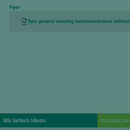
Flyer
flyer general cleaning recommendations withou
Wir liefern Ideen.
Und das pa