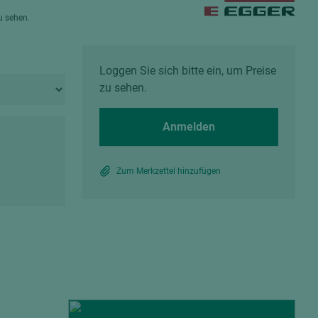
Spanplatten zementgebunden
zu sehen.
Sperrholz
Alle Partner anzeigen
Alle Partner anzeigen
Loggen Sie sich bitte ein, um Preise
zu sehen.
Anmelden
chtet
Zum Merkzettel hinzufügen