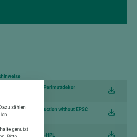
shinweise
tt Schichtstoff mit Perlmuttdekor
 Dazu zählen
eaning and care instruction without EPSC
llen
nhalte genutzt
att Schichtstoff CPL-HPL
n. Bitte