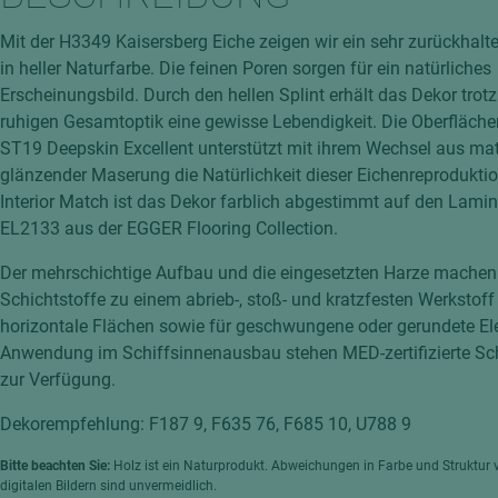
hochglänzend
atten
Mit der H3349 Kaisersberg Eiche zeigen wir ein sehr zurückhal
matt
ng
in heller Naturfarbe. Die feinen Poren sorgen für ein natürliches
Tischlerplatten
Erscheinungsbild. Durch den hellen Splint erhält das Dekor trotz
hichtet
ruhigen Gesamtoptik eine gewisse Lebendigkeit. Die Oberfläche
Sonderaufbauten
ST19 Deepskin Excellent unterstützt mit ihrem Wechsel aus mat
Stab--Stäbchenplatten
glänzender Maserung die Natürlichkeit dieser Eichenreprodukt
edelfurniert
Interior Match ist das Dekor farblich abgestimmt auf den Lami
ntflammbar
EL2133 aus der EGGER Flooring Collection.
leicht
melaminbeschichtet
ds
Der mehrschichtige Aufbau und die eingesetzten Harze machen
Schichtstoffe zu einem abrieb-, stoß- und kratzfesten Werkstoff 
schwer entflammbar
horizontale Flächen sowie für geschwungene oder gerundete El
Anwendung im Schiffsinnenausbau stehen MED-zertifizierte Sch
zur Verfügung.
Dekorempfehlung: F187 9, F635 76, F685 10, U788 9
Bitte beachten Sie:
Holz ist ein Naturprodukt. Abweichungen in Farbe und Struktur 
digitalen Bildern sind unvermeidlich.