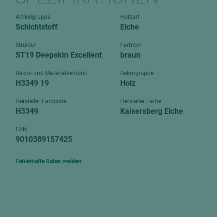
Verbundpl
grundierfolienbeschichtet
Artikelgruppe
Holzart
Verpacku
Schichtstoff
Eiche
hochglänzend
biegbar
leicht
Struktur
Farbton
dekorbesc
ST19 Deepskin Excellent
braun
matt
leicht
Dekor- und Materialverbund
Dekorgruppe
roh
H3349 19
Holz
roh
schwer entflammbar
schwer e
Hersteller Farbcode
Hersteller Farbe
H3349
Kaisersberg Eiche
Trockenbau
UPB Boar
Gipsfaserplatten
EAN
9010389157425
Norit-Platten
Fehlerhafte Daten melden