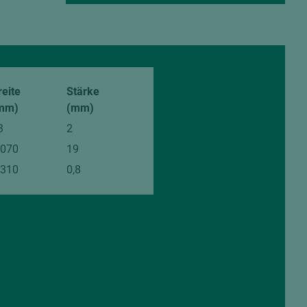
reite
Stärke
mm)
(mm)
3
2
.070
19
.310
0,8