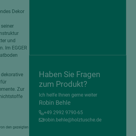
tendes Dekor
 seiner
nstruktur
ter und
ion. Im EGGER
natboden
Haben Sie Fragen
 dekorative
für
zum Produkt?
emente. Zur
= beschichtete Plattenwerkstoffe
Ich helfe Ihnen gerne weiter
ichtstoffe
Robin Behle
+49 2992 9790-65
robin.behle@holztusche.de
von den gezeigten