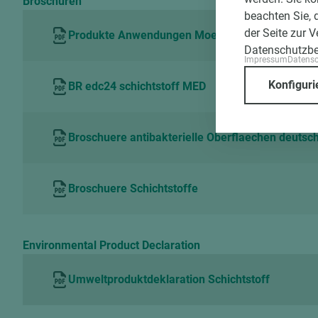
Broschüren
beachten Sie, 
der Seite zur 
Produkte Anwendungen Moebel Innenausbau
Datenschutzb
Impressum
Datens
Konfiguri
BR edc24 schichtstoff MED
Broschuere antibakterielle Oberflaechen deutsc
Broschuere Schichtstoffe
Environmental Product Declaration
Umweltproduktdeklaration Schichtstoff