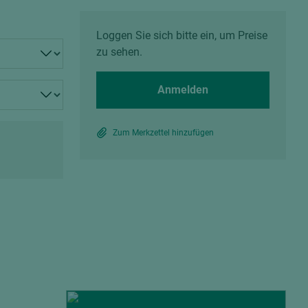
Spanplatten zementgebunden
Sperrholz
Alle Partner anzeigen
Alle Partner anzeigen
Loggen Sie sich bitte ein, um Preise
zu sehen.
Anmelden
Zum Merkzettel hinzufügen
chtet