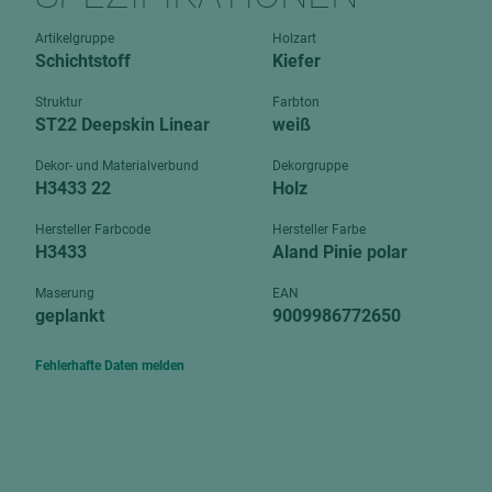
Verbundpl
grundierfolienbeschichtet
Artikelgruppe
Holzart
Verpacku
Schichtstoff
Kiefer
hochglänzend
biegbar
leicht
Struktur
Farbton
dekorbesc
ST22 Deepskin Linear
weiß
matt
leicht
Dekor- und Materialverbund
Dekorgruppe
roh
H3433 22
Holz
roh
schwer entflammbar
schwer e
Hersteller Farbcode
Hersteller Farbe
H3433
Aland Pinie polar
Trockenbau
UPB Boar
Gipsfaserplatten
Maserung
EAN
geplankt
9009986772650
Norit-Platten
Fehlerhafte Daten melden