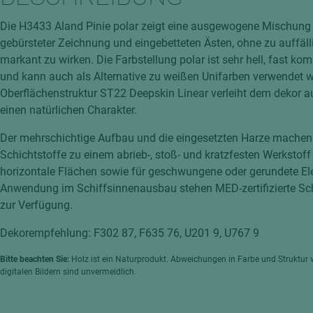
hochglänzend
atten
Die H3433 Aland Pinie polar zeigt eine ausgewogene Mischung 
matt
ng
gebürsteter Zeichnung und eingebetteten Ästen, ohne zu auffäll
Tischlerplatten
markant zu wirken. Die Farbstellung polar ist sehr hell, fast kom
hichtet
und kann auch als Alternative zu weißen Unifarben verwendet w
Sonderaufbauten
Oberflächenstruktur ST22 Deepskin Linear verleiht dem dekor a
Stab--Stäbchenplatten
einen natürlichen Charakter.
edelfurniert
Der mehrschichtige Aufbau und die eingesetzten Harze machen
ntflammbar
leicht
Schichtstoffe zu einem abrieb-, stoß- und kratzfesten Werkstoff 
melaminbeschichtet
ds
horizontale Flächen sowie für geschwungene oder gerundete El
Anwendung im Schiffsinnenausbau stehen MED-zertifizierte Sch
schwer entflammbar
zur Verfügung.
Dekorempfehlung: F302 87, F635 76, U201 9, U767 9
Bitte beachten Sie:
Holz ist ein Naturprodukt. Abweichungen in Farbe und Struktur 
digitalen Bildern sind unvermeidlich.