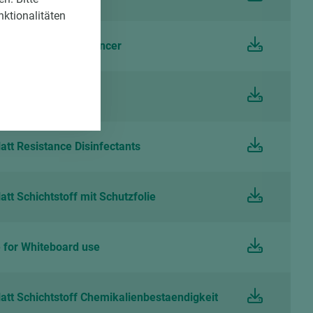
nktionalitäten
EGGER Laminate Balancer
ise Schichtstoffe
tt Resistance Disinfectants
tt Schichtstoff mit Schutzfolie
for Whiteboard use
att Schichtstoff Chemikalienbestaendigkeit