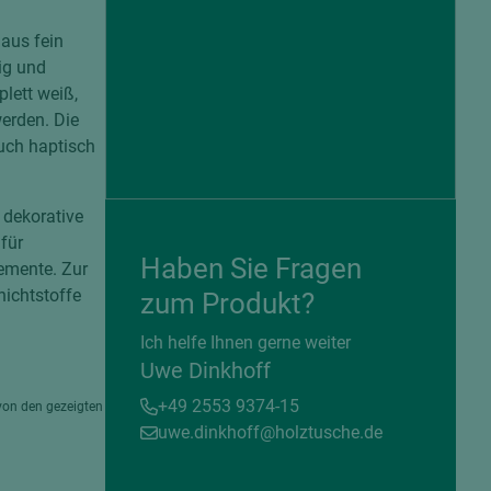
aus fein
ig und
plett weiß,
erden. Die
uch haptisch
 dekorative
für
Haben Sie Fragen
emente. Zur
ichtstoffe
zum Produkt?
= beschichtete Plattenwerkstoffe
Ich helfe Ihnen gerne weiter
Uwe Dinkhoff
+49 2553 9374-15
von den gezeigten
uwe.dinkhoff@holztusche.de