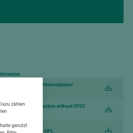
shinweise
tt Schichtstoff mit Perlmuttdekor
 Dazu zählen
eaning and care instruction without EPSC
llen
nhalte genutzt
att Schichtstoff CPL-HPL
n. Bitte