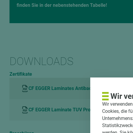
finden Sie in der nebenstehenden Tabelle!
DOWNLOADS
Zertifikate
CF EGGER Laminates Antibacterial Hohenstein
Wir ve
Wir verwenden 
CF EGGER Laminate TUV ProfiCert product Interio
Cookies, die f
Unternehmenszi
Statistikzweck
werden. Sie kö