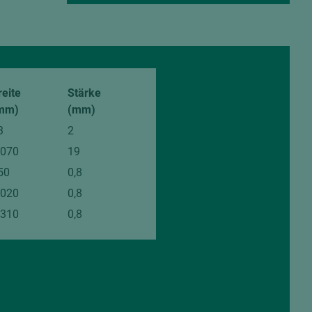
reite
Stärke
mm)
(mm)
3
2
.070
19
50
0,8
.020
0,8
.310
0,8