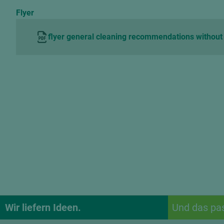
Flyer
flyer general cleaning recommendations withou
Wir liefern Ideen.
Und das pa