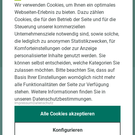
unserer Ausstellung
Wir verwenden Cookies, um Ihnen ein optimales
Webseiten-Erlebnis zu bieten. Dazu zählen
Besuchen Sie unsere Ausstellung und nutzen Sie
Cookies, die für den Betrieb der Seite und für die
unser Know-How für Trends, Farben und Räume.
Steuerung unserer kommerziellen
Unternehmensziele notwendig sind, sowie solche,
Jetzt Termin vereinbaren
die lediglich zu anonymen Statistikzwecken, für
Standort Emsbüren
Komforteinstellungen oder zur Anzeige
personalisierter Inhalte genutzt werden. Sie
können selbst entscheiden, welche Kategorien Sie
zulassen möchten. Bitte beachten Sie, dass auf
Basis Ihrer Einstellungen womöglich nicht mehr
DOWNLOADS
alle Funktionalitäten der Seite zur Verfügung
stehen. Weitere Informationen finden Sie in
unseren Datenschutzbestimmungen.
Impressum
Datenschutz
Alle Cookies akzeptieren
Konfigurieren