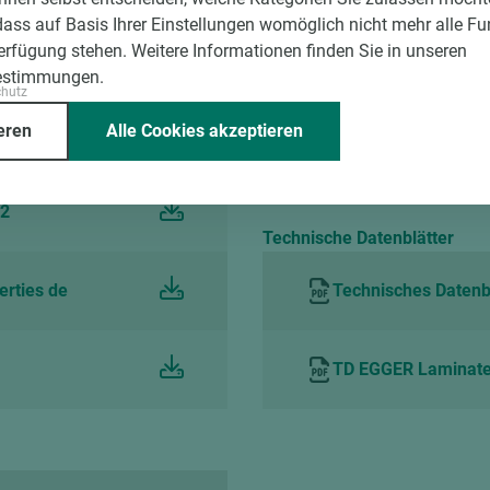
dass auf Basis Ihrer Einstellungen womöglich nicht mehr alle Fu
Verfügung stehen. Weitere Informationen finden Sie in unseren
2022
Technisches Merkbl
estimmungen.
chutz
eren
Alle Cookies akzeptieren
EN de
Technisches Merkbl
22
Technische Datenblätter
erties de
Technisches Datenbl
TD EGGER Laminate