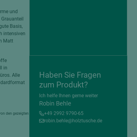
Wärme und
 Grauanteil
gute Basis,
 intensiven
h Matt
offe
l in
Haben Sie Fragen
ros. Alle
ndardformat
zum Produkt?
= beschichtete Plattenwerkstoffe
Ich helfe Ihnen gerne weiter
Robin Behle
+49 2992 9790-65
von den gezeigten
robin.behle@holztusche.de