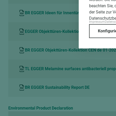
beachten Sie, 
der Seite zur 
BR EGGER Ideen für Innentüren CEN ARC de 01-
Datenschutzb
Impressum
Datens
Konfiguri
EGGER Objekttüren-Kollektion Dekorübersicht C
BR EGGER Objekttüren-Kollektion CEN de 01-20
TL EGGER Melamine surfaces antibacteriell prop
BR EGGER Sustainability Report DE
Environmental Product Declaration