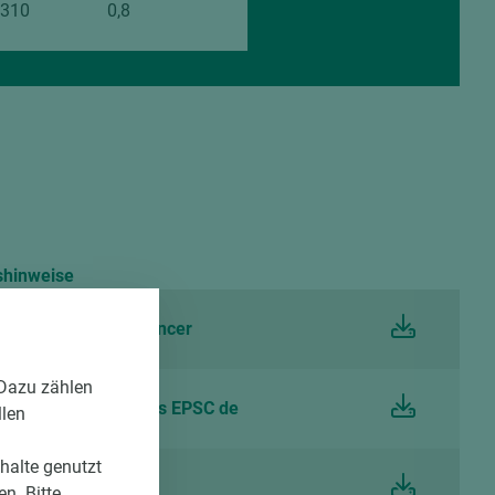
.310
0,8
shinweise
EGGER Laminate Balancer
 Dazu zählen
and care instructions EPSC de
llen
nhalte genutzt
ise Schichtstoffe
n. Bitte