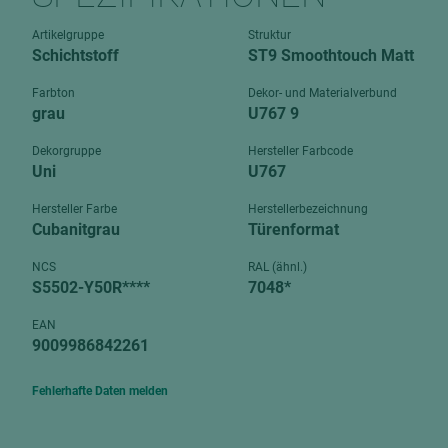
Verbundpl
grundierfolienbeschichtet
Artikelgruppe
Struktur
Verpacku
Schichtstoff
ST9 Smoothtouch Matt
hochglänzend
biegbar
leicht
Farbton
Dekor- und Materialverbund
dekorbesc
grau
U767 9
matt
leicht
Dekorgruppe
Hersteller Farbcode
roh
Uni
U767
roh
schwer entflammbar
schwer e
Hersteller Farbe
Herstellerbezeichnung
Cubanitgrau
Türenformat
Trockenbau
UPB Boar
Gipsfaserplatten
NCS
RAL (ähnl.)
S5502-Y50R****
7048*
Norit-Platten
EAN
9009986842261
Fehlerhafte Daten melden