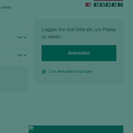
Spanplatten zementgebunden
zu sehen.
Sperrholz
Alle Partner anzeigen
Alle Partner anzeigen
Loggen Sie sich bitte ein, um Preise
zu sehen.
Anmelden
chtet
Zum Merkzettel hinzufügen