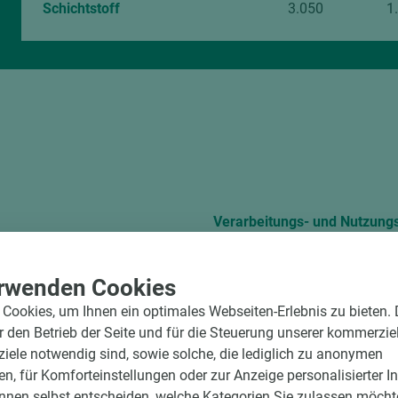
Schichtstoff
3.050
1
Verarbeitungs- und Nutzung
D-521514_Z de
Technical Leaflet 
rwenden Cookies
Cookies, um Ihnen ein optimales Webseiten-Erlebnis zu bieten.
TL EGGER Cleaning 
ür den Betrieb der Seite und für die Steuerung unserer kommerzie
ele notwendig sind, sowie solche, die lediglich zu anonymen
en, für Komforteinstellungen oder zur Anzeige personalisierter I
Verarbeitungshinwe
nnen selbst entscheiden, welche Kategorien Sie zulassen möchte