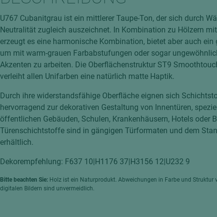
hochglänzend
atten
U767 Cubanitgrau ist ein mittlerer Taupe-Ton, der sich durch 
matt
ng
Neutralität zugleich auszeichnet. In Kombination zu Hölzern mit
Tischlerplatten
erzeugt es eine harmonische Kombination, bietet aber auch ein 
hichtet
um mit warm-grauen Farbabstufungen oder sogar ungewöhnlich
Sonderaufbauten
Akzenten zu arbeiten. Die Oberflächenstruktur ST9 Smoothtouc
Stab--Stäbchenplatten
verleiht allen Unifarben eine natürlich matte Haptik.
edelfurniert
Durch ihre widerstandsfähige Oberfläche eignen sich Schichtst
ntflammbar
leicht
hervorragend zur dekorativen Gestaltung von Innentüren, speziel
melaminbeschichtet
ds
öffentlichen Gebäuden, Schulen, Krankenhäusern, Hotels oder Bü
Türenschichtstoffe sind in gängigen Türformaten und dem Sta
schwer entflammbar
erhältlich.
Dekorempfehlung: F637 10|H1176 37|H3156 12|U232 9
Bitte beachten Sie:
Holz ist ein Naturprodukt. Abweichungen in Farbe und Struktur 
digitalen Bildern sind unvermeidlich.