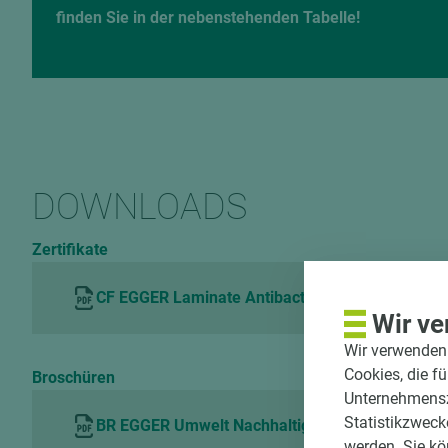
finden Sie in der nebenstehenden Tabelle!
DOWNLOADS
Zertifikate
CF EGGER Laminate Antibacterial Hohenstein H
Wir ve
Wir verwenden 
Cookies, die f
Broschüren
Unternehmenszi
Statistikzweck
BR EGGER Umwelt Nachhaltigkeit DE
werden. Sie kö