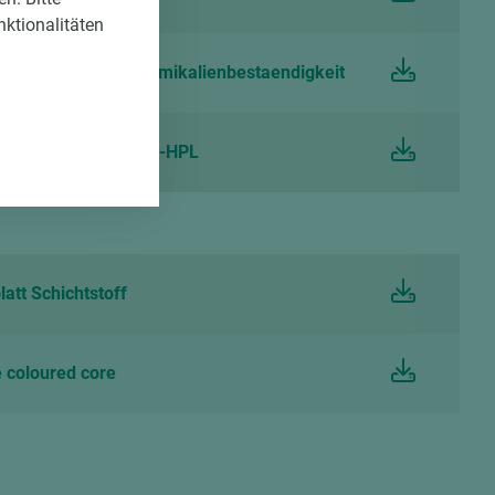
nktionalitäten
att Schichtstoff Chemikalienbestaendigkeit
att Schichtstoff CPL-HPL
att Schichtstoff
 coloured core