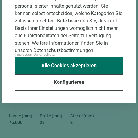
personalisierter Inhalte genutzt werden. Sie
können selbst entscheiden, welche Kategorien Sie
zulassen möchten. Bitte beachten Sie, dass auf
Basis Ihrer Einstellungen womöglich nicht mehr
alle Funktionalitäten der Seite zur Verfügung
stehen. Weitere Informationen finden Sie in
unseren Datenschutzbestimmungen.
Impressum
Datenschutz
Alle Cookies akzeptieren
5 weitere Varianten
Konfigurieren
Art.-Nr. 06500020007
EGGER ABS-Kante W1000 ST38
Feelwood Pinegrain Premiumweiss
Länge (mm)
Breite (mm)
Stärke (mm)
75.000
23
2