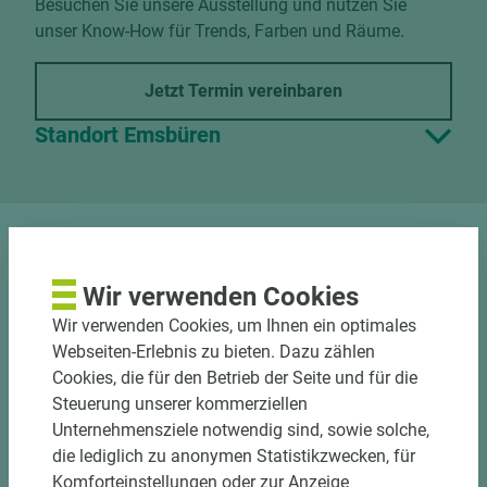
Besuchen Sie unsere Ausstellung und nutzen Sie
unser Know-How für Trends, Farben und Räume.
Jetzt Termin vereinbaren
Standort Emsbüren
DOWNLOADS
Wir verwenden Cookies
Wir verwenden Cookies, um Ihnen ein optimales
Webseiten-Erlebnis zu bieten. Dazu zählen
Cookies, die für den Betrieb der Seite und für die
Steuerung unserer kommerziellen
Unternehmensziele notwendig sind, sowie solche,
PASSENDES ZUBEHÖR
die lediglich zu anonymen Statistikzwecken, für
Komforteinstellungen oder zur Anzeige