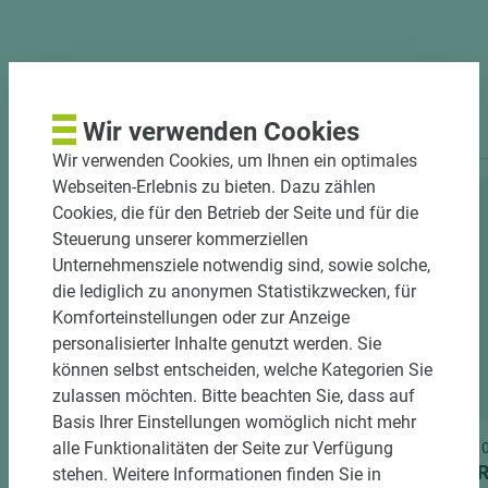
PASSENDES ZUBEHÖR
Wir verwenden Cookies
Wir verwenden Cookies, um Ihnen ein optimales
Webseiten-Erlebnis zu bieten. Dazu zählen
Cookies, die für den Betrieb der Seite und für die
Steuerung unserer kommerziellen
Unternehmensziele notwendig sind, sowie solche,
die lediglich zu anonymen Statistikzwecken, für
Komforteinstellungen oder zur Anzeige
personalisierter Inhalte genutzt werden. Sie
können selbst entscheiden, welche Kategorien Sie
2 weitere Varianten
zulassen möchten. Bitte beachten Sie, dass auf
Basis Ihrer Einstellungen womöglich nicht mehr
alle Funktionalitäten der Seite zur Verfügung
Art.-Nr. 06700010057
Art.-Nr
EGGER Arbeitsplatte Postforming
EGGER
stehen. Weitere Informationen finden Sie in