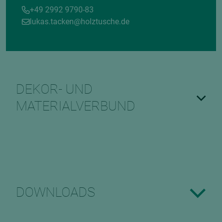
+49 2992 9790-83
lukas.tacken@holztusche.de
DEKOR- UND
MATERIALVERBUND
DOWNLOADS