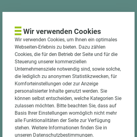
PASSENDES ZUBEHÖR
Wir verwenden Cookies
Wir verwenden Cookies, um Ihnen ein optimales
Webseiten-Erlebnis zu bieten. Dazu zählen
Cookies, die für den Betrieb der Seite und für die
Steuerung unserer kommerziellen
Unternehmensziele notwendig sind, sowie solche,
die lediglich zu anonymen Statistikzwecken, für
Komforteinstellungen oder zur Anzeige
personalisierter Inhalte genutzt werden. Sie
können selbst entscheiden, welche Kategorien Sie
2 weitere Varianten
zulassen möchten. Bitte beachten Sie, dass auf
Basis Ihrer Einstellungen womöglich nicht mehr
Art.-Nr. 06200020018
alle Funktionalitäten der Seite zur Verfügung
EGGER Dekorspanplatte Eurodekor
stehen. Weitere Informationen finden Sie in
U201 ST9 Smoothtouch Matt
unseren Datenschutzbestimmungen.
Kieselgrau