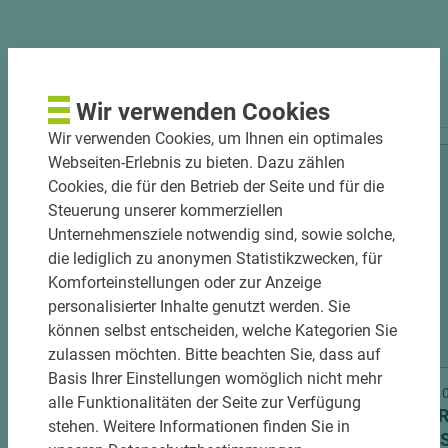
PASSENDES ZUBEHÖR
Wir verwenden Cookies
Wir verwenden Cookies, um Ihnen ein optimales
Webseiten-Erlebnis zu bieten. Dazu zählen
Cookies, die für den Betrieb der Seite und für die
Steuerung unserer kommerziellen
Unternehmensziele notwendig sind, sowie solche,
die lediglich zu anonymen Statistikzwecken, für
Komforteinstellungen oder zur Anzeige
personalisierter Inhalte genutzt werden. Sie
können selbst entscheiden, welche Kategorien Sie
3 weitere Varianten
zulassen möchten. Bitte beachten Sie, dass auf
Basis Ihrer Einstellungen womöglich nicht mehr
Art.-Nr. 06200000571
Art.-Nr
alle Funktionalitäten der Seite zur Verfügung
EGGER Dekorspanplatte Eurodekor
EGGER
stehen. Weitere Informationen finden Sie in
U741 ST9 Smoothtouch Matt
U741 