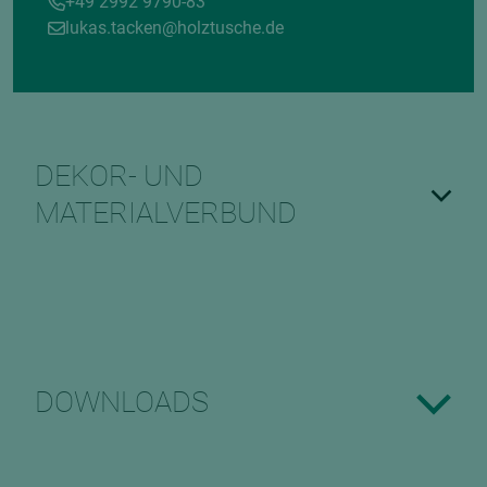
+49 2992 9790-83
lukas.tacken@holztusche.de
DEKOR- UND
MATERIALVERBUND
DOWNLOADS