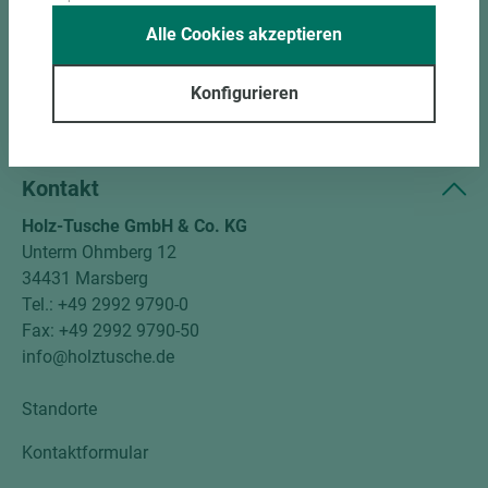
Alle Cookies akzeptieren
Unternehmen
Mitgliedschaften
Konfigurieren
Social Media
Kontakt
Holz-Tusche GmbH & Co. KG
Unterm Ohmberg 12
34431 Marsberg
Tel.: +49 2992 9790-0
Fax: +49 2992 9790-50
info@holztusche.de
Standorte
Kontaktformular