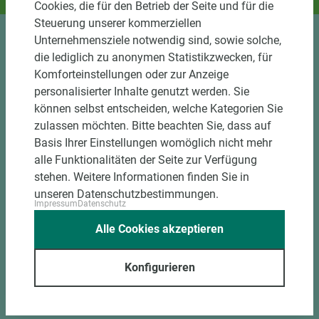
Und das passende Holz dazu.
Cookies, die für den Betrieb der Seite und für die
Steuerung unserer kommerziellen
Unternehmensziele notwendig sind, sowie solche,
Sortiment
die lediglich zu anonymen Statistikzwecken, für
Komforteinstellungen oder zur Anzeige
Kundenservice
personalisierter Inhalte genutzt werden. Sie
können selbst entscheiden, welche Kategorien Sie
Unternehmen
zulassen möchten. Bitte beachten Sie, dass auf
Basis Ihrer Einstellungen womöglich nicht mehr
Mitgliedschaften
alle Funktionalitäten der Seite zur Verfügung
stehen. Weitere Informationen finden Sie in
Social Media
unseren Datenschutzbestimmungen.
Impressum
Datenschutz
Kontakt
Alle Cookies akzeptieren
Holz-Tusche GmbH & Co. KG
Unterm Ohmberg 12
Konfigurieren
34431 Marsberg
Tel.: +49 2992 9790-0
Fax: +49 2992 9790-50