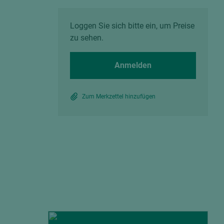
Spanplatten zementgebunden
Sperrholz
Alle Partner anzeigen
Alle Partner anzeigen
Loggen Sie sich bitte ein, um Preise
zu sehen.
Anmelden
Zum Merkzettel hinzufügen
chtet