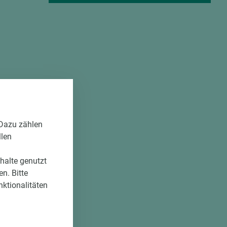
t für
minium sowie
von den gezeigten
 Dazu zählen
llen
nhalte genutzt
n. Bitte
nktionalitäten