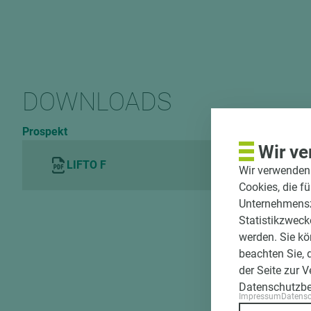
DOWNLOADS
Prospekt
Wir ve
LIFTO F
Wir verwenden 
Cookies, die f
Unternehmenszi
Statistikzweck
werden. Sie kö
beachten Sie, 
der Seite zur 
Datenschutzb
Impressum
Datens