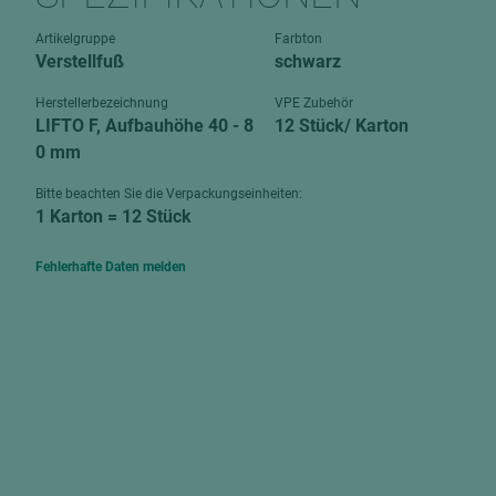
Verbundpl
grundierfolienbeschichtet
Artikelgruppe
Farbton
Verpacku
Verstellfuß
schwarz
hochglänzend
biegbar
leicht
Herstellerbezeichnung
VPE Zubehör
dekorbesc
LIFTO F, Aufbauhöhe 40 - 8
12 Stück/ Karton
matt
0 mm
leicht
roh
roh
Bitte beachten Sie die Verpackungseinheiten:
schwer entflammbar
1 Karton = 12 Stück
schwer e
Trockenbau
Fehlerhafte Daten melden
UPB Boar
Gipsfaserplatten
Norit-Platten