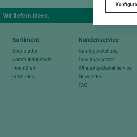
Konfiguri
Wir liefern Ideen.
Und das pa
Sortiment
Kundenservice
Spanplatten
Katalogbestellung
Konstruktionsholz
Downloadcenter
Innentüren
WhatsApp-Bestellservice
Fußböden
Newsletter
FAQ