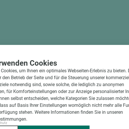
Für Holz-, Aluminium- und Plattenterrassen geeignet
Flexible Anpassung für Rand- und Eckbereiche
Anwendung
Ideal für den Terrassenbau im Innen- und Außenbereich. Geeigne
Unterkonstruktionen aus Holz, holzähnlichen Werkstoffen, Alu
für Stein- und Keramikplatten.
Bitte beachten Sie:
Holz ist ein Naturprodukt. Abweichungen in Farbe und Struktur 
rwenden Cookies
digitalen Bildern sind unvermeidlich.
Cookies, um Ihnen ein optimales Webseiten-Erlebnis zu bieten.
ür den Betrieb der Seite und für die Steuerung unserer kommerzie
ele notwendig sind, sowie solche, die lediglich zu anonymen
en, für Komforteinstellungen oder zur Anzeige personalisierter I
nnen selbst entscheiden, welche Kategorien Sie zulassen möchte
dass auf Basis Ihrer Einstellungen womöglich nicht mehr alle Fu
Verfügung stehen. Weitere Informationen finden Sie in unseren
estimmungen.
chutz