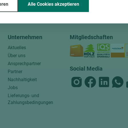
eren
Alle Cookies akzeptieren
ssende Holz dazu.
Unternehmen
Mitgliedschaften
Aktuelles
Über uns
Ansprechpartner
Social Media
Partner
Nachhaltigkeit
Jobs
Lieferungs- und
Zahlungsbedingungen