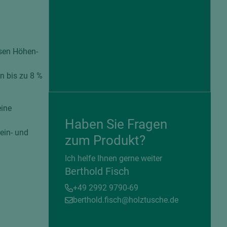
isen Höhen-
n bis zu 8 %
eine
Haben Sie Fragen
ein- und
zum Produkt?
= beschichtete Plattenwerkstoffe
Ich helfe Ihnen gerne weiter
Berthold Fisch
+49 2992 9790-69
berthold.fisch@holztusche.de