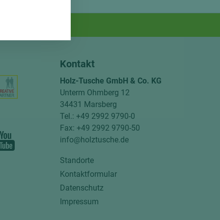
Kontakt
Holz-Tusche GmbH & Co. KG
Unterm Ohmberg 12
34431 Marsberg
Tel.: +49 2992 9790-0
Fax: +49 2992 9790-50
info@holztusche.de
Standorte
Kontaktformular
Datenschutz
Impressum