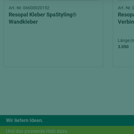
Art.-Nr. 06600020152
Art.-Nr
Resopal Kleber SpaStyling®
Resopa
Wandkleber
Verbin
Länge (
3.050
Wir liefern Ideen.
Und das passende Holz dazu.