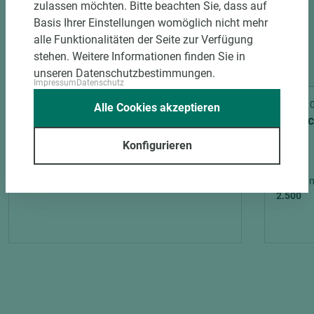
zulassen möchten. Bitte beachten Sie, dass auf
Basis Ihrer Einstellungen womöglich nicht mehr
alle Funktionalitäten der Seite zur Verfügung
stehen. Weitere Informationen finden Sie in
unseren Datenschutzbestimmungen.
Impressum
Datenschutz
Art.-Nr. 02200001079
Art.-Nr
Alle Cookies akzeptieren
James Hardie Kantenversiegelung
Protec
Color Plus JH 70-10 Nebelgrau
natur
Konfigurieren
Länge (
2.500