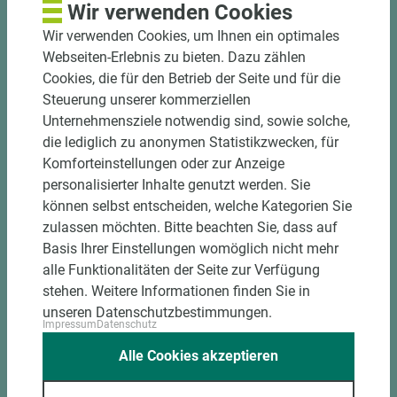
Wir verwenden Cookies
Wir verwenden Cookies, um Ihnen ein optimales
Webseiten-Erlebnis zu bieten. Dazu zählen
Cookies, die für den Betrieb der Seite und für die
Steuerung unserer kommerziellen
Unternehmensziele notwendig sind, sowie solche,
die lediglich zu anonymen Statistikzwecken, für
Komforteinstellungen oder zur Anzeige
Art.-Nr. 02200010007
personalisierter Inhalte genutzt werden. Sie
James Hardie Fassadenverkleidung
können selbst entscheiden, welche Kategorien Sie
Hardie® Plank JH20-10 Cashmere
zulassen möchten. Bitte beachten Sie, dass auf
stumpf Holzstruktur
Basis Ihrer Einstellungen womöglich nicht mehr
alle Funktionalitäten der Seite zur Verfügung
Länge (mm)
Breite (mm)
Stärke (mm)
stehen. Weitere Informationen finden Sie in
3.600
180
8
unseren Datenschutzbestimmungen.
Impressum
Datenschutz
Alle Cookies akzeptieren