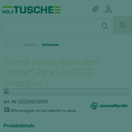
|
...
|
Zubehör
|
Schrauben
James Hardie Schrauben
Hardie™ Panel JH50-20
Moosgrün
Art.-Nr. 02200010059
Bitte einloggen um die Lieferzeit zu sehen.
Produktdetails