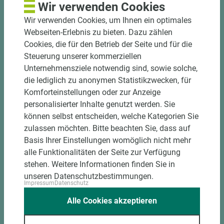
Wir verwenden Cookies
Wir verwenden Cookies, um Ihnen ein optimales
Webseiten-Erlebnis zu bieten. Dazu zählen
Cookies, die für den Betrieb der Seite und für die
Steuerung unserer kommerziellen
Unternehmensziele notwendig sind, sowie solche,
die lediglich zu anonymen Statistikzwecken, für
Komforteinstellungen oder zur Anzeige
Art.-Nr. 02200010050
personalisierter Inhalte genutzt werden. Sie
James Hardie Fassadenverkleidung
können selbst entscheiden, welche Kategorien Sie
Hardie® Plank JH50-20 Moosgrün
zulassen möchten. Bitte beachten Sie, dass auf
stumpf Holzstruktur
Basis Ihrer Einstellungen womöglich nicht mehr
alle Funktionalitäten der Seite zur Verfügung
Länge (mm)
Breite (mm)
Stärke (mm)
stehen. Weitere Informationen finden Sie in
3.600
180
8
unseren Datenschutzbestimmungen.
Impressum
Datenschutz
Alle Cookies akzeptieren