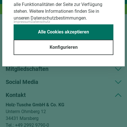
alle Funktionalitäten der Seite zur Verfügung
Und das passende Holz dazu.
stehen. Weitere Informationen finden Sie in
unseren Datenschutzbestimmungen.
Impressum
Datenschutz
Sortiment
Alle Cookies akzeptieren
Kundenservice
Konfigurieren
Unternehmen
Mitgliedschaften
Social Media
Kontakt
Holz-Tusche GmbH & Co. KG
Unterm Ohmberg 12
34431 Marsberg
Tel.: +49 2992 9790-0