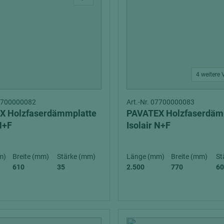
4 weitere 
07700000082
Art.-Nr. 07700000083
X Holzfaserdämmplatte
PAVATEX Holzfaserdäm
N+F
Isolair N+F
m)
Breite (mm)
Stärke (mm)
Länge (mm)
Breite (mm)
St
610
35
2.500
770
60