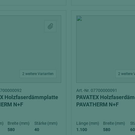
2 weitere Varianten
2 weitere 
07700000092
Art.-Nr. 07700000091
X Holzfaserdämmplatte
PAVATEX Holzfaserdäm
HERM N+F
PAVATHERM N+F
m)
Breite (mm)
Stärke (mm)
Länge (mm)
Breite (mm)
St
580
40
1.100
580
60