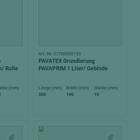
Art.-Nr. 07700000155
n
PAVATEX Grundierung
/ Rolle
PAVAPRIM 1 Liter/ Gebinde
ärke (mm)
Länge (mm)
Breite (mm)
Stärke (mm)
= beschichtete Plattenwerkstoffe
2
300
100
10