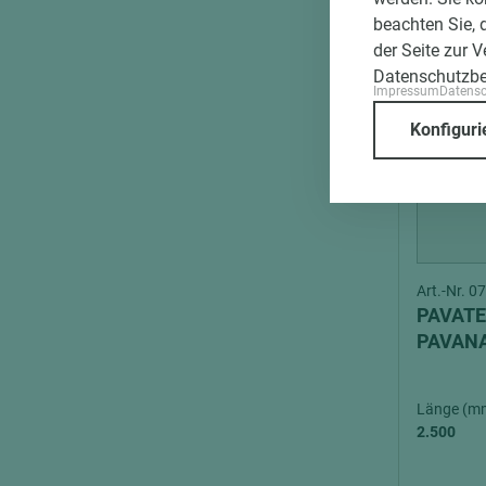
beachten Sie, 
der Seite zur 
Datenschutzb
Impressum
Datens
Konfiguri
Art.-Nr. 
PAVATE
PAVANA
Länge (m
2.500