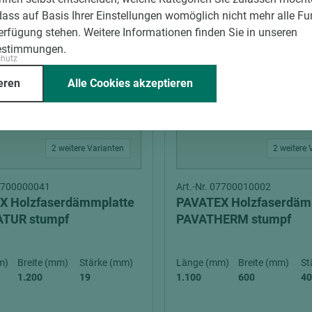
dass auf Basis Ihrer Einstellungen womöglich nicht mehr alle Fu
Verfügung stehen. Weitere Informationen finden Sie in unseren
estimmungen.
chutz
eren
Alle Cookies akzeptieren
2 weitere Varianten
2 weitere 
07700000041
Art.-Nr. 07700010002
X Holzfaserdämmplatte
PAVATEX Holzfaserdäm
TUR stumpf
PAVATHERM stumpf
m)
Breite (mm)
Stärke (mm)
Länge (mm)
Breite (mm)
St
1.200
19
1.100
600
40