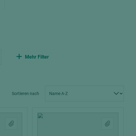
Spanplatten zementgebunden
Sperrholz
Alle Partner anzeigen
Alle Partner anzeigen
Mehr Filter
chtet
Sortieren nach