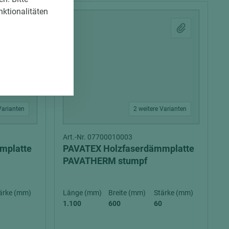
nktionalitäten
Varianten
2 weitere Varianten
Art.-Nr. 07700010003
mplatte
PAVATEX Holzfaserdämmplatte
PAVATHERM stumpf
ärke (mm)
Länge (mm)
Breite (mm)
Stärke (mm)
1.100
600
60