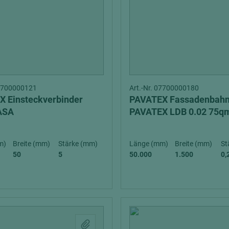
hochglänzend
atten
matt
ng
Tischlerplatten
hichtet
Sonderaufbauten
Stab--Stäbchenplatten
07700000121
Art.-Nr. 07700000180
edelfurniert
 Einsteckverbinder
PAVATEX Fassadenbah
ntflammbar
leicht
ASA
PAVATEX LDB 0.02 75qm
melaminbeschichtet
ds
schwer entflammbar
m)
Breite (mm)
Stärke (mm)
Länge (mm)
Breite (mm)
St
50
5
50.000
1.500
0,