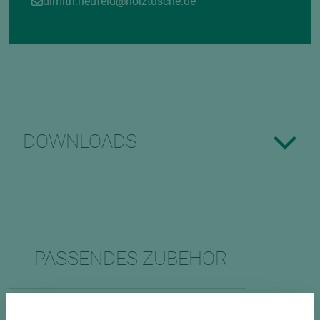
dimitri.neufeld@holztusche.de
DOWNLOADS
PASSENDES ZUBEHÖR