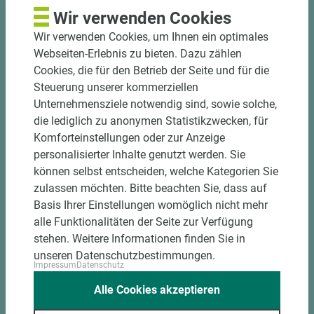
Wir verwenden Cookies
Wir verwenden Cookies, um Ihnen ein optimales
Webseiten-Erlebnis zu bieten. Dazu zählen
Cookies, die für den Betrieb der Seite und für die
Steuerung unserer kommerziellen
Unternehmensziele notwendig sind, sowie solche,
3 weitere Varianten
die lediglich zu anonymen Statistikzwecken, für
Komforteinstellungen oder zur Anzeige
personalisierter Inhalte genutzt werden. Sie
Art.-Nr. 07700000120
PAVATEX Schrauben PAVACASA
können selbst entscheiden, welche Kategorien Sie
BEFESTIGUNGSSCHRAUBE 100
zulassen möchten. Bitte beachten Sie, dass auf
Stück/ Paket
Basis Ihrer Einstellungen womöglich nicht mehr
alle Funktionalitäten der Seite zur Verfügung
Länge (mm)
Breite (mm)
Stärke (mm)
stehen. Weitere Informationen finden Sie in
80
60
6
unseren Datenschutzbestimmungen.
Impressum
Datenschutz
Alle Cookies akzeptieren