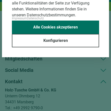
alle Funktionalitäten der Seite zur Verfügung
Und das passende Holz dazu.
stehen. Weitere Informationen finden Sie in
unseren Datenschutzbestimmungen.
Impressum
Datenschutz
Sortiment
Alle Cookies akzeptieren
Kundenservice
Konfigurieren
Unternehmen
Mitgliedschaften
Social Media
Kontakt
Holz-Tusche GmbH & Co. KG
Unterm Ohmberg 12
34431 Marsberg
Tel.: +49 2992 9790-0