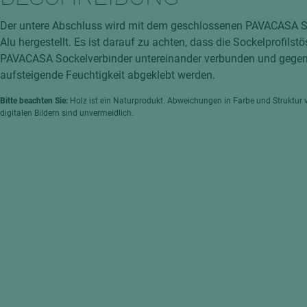
hochglänzend
atten
Der untere Abschluss wird mit dem geschlossenen PAVACASA So
matt
ng
Alu hergestellt. Es ist darauf zu achten, dass die Sockelprofils
Tischlerplatten
PAVACASA Sockelverbinder untereinander verbunden und gege
hichtet
aufsteigende Feuchtigkeit abgeklebt werden.
Sonderaufbauten
Stab--Stäbchenplatten
Bitte beachten Sie:
Holz ist ein Naturprodukt. Abweichungen in Farbe und Struktur 
digitalen Bildern sind unvermeidlich.
edelfurniert
ntflammbar
leicht
melaminbeschichtet
ds
schwer entflammbar