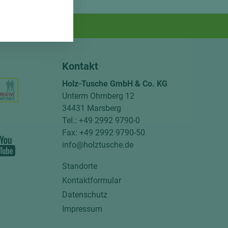
Kontakt
Holz-Tusche GmbH & Co. KG
Unterm Ohmberg 12
34431 Marsberg
Tel.: +49 2992 9790-0
Fax: +49 2992 9790-50
info@holztusche.de
Standorte
Kontaktformular
Datenschutz
Impressum