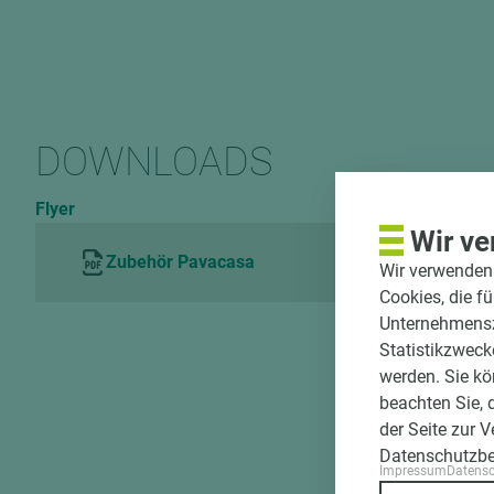
DOWNLOADS
Flyer
Wir ve
Zubehör Pavacasa
Wir verwenden 
Cookies, die f
Unternehmenszi
Statistikzweck
werden. Sie kö
beachten Sie, 
der Seite zur 
Datenschutzb
Impressum
Datens