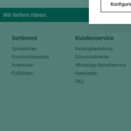
Konfiguri
Wir liefern Ideen.
Und das pa
Sortiment
Kundenservice
Spanplatten
Katalogbestellung
Konstruktionsholz
Downloadcenter
Innentüren
WhatsApp-Bestellservice
Fußböden
Newsletter
FAQ