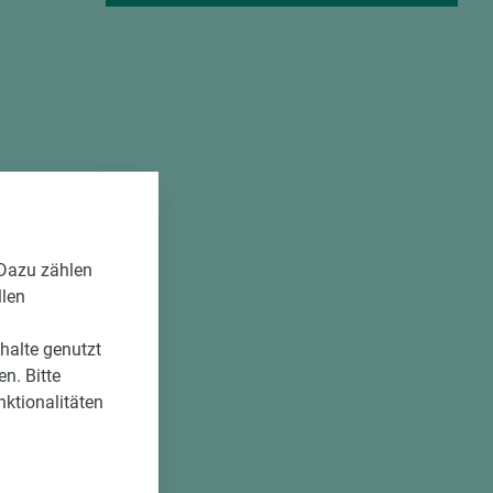
 Dazu zählen
llen
nhalte genutzt
n. Bitte
nktionalitäten