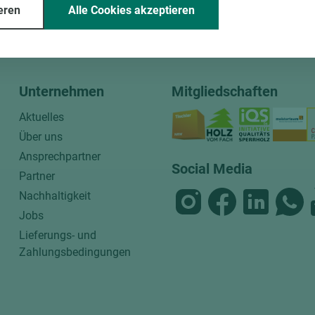
eren
Alle Cookies akzeptieren
ssende Holz dazu.
Unternehmen
Mitgliedschaften
Aktuelles
Über uns
Ansprechpartner
Social Media
Partner
Nachhaltigkeit
Jobs
Lieferungs- und
Zahlungsbedingungen