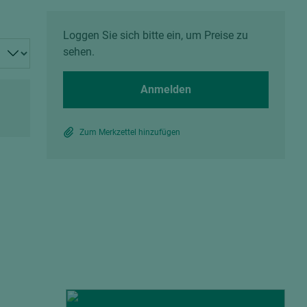
Spanplatten zementgebunden
Sperrholz
Alle Partner anzeigen
Alle Partner anzeigen
Loggen Sie sich bitte ein, um Preise zu
sehen.
Anmelden
Zum Merkzettel hinzufügen
chtet