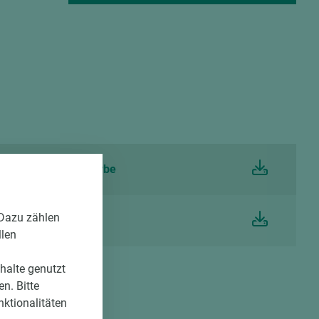
von den gezeigten
att Remmers Deckfarbe
 Dazu zählen
llen
nhalte genutzt
n. Bitte
nktionalitäten