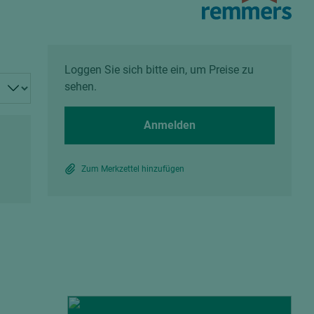
Spanplatten zementgebunden
Sperrholz
Alle Partner anzeigen
Alle Partner anzeigen
Loggen Sie sich bitte ein, um Preise zu
sehen.
Anmelden
chtet
Zum Merkzettel hinzufügen