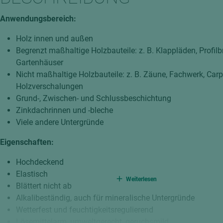
hochglänzend
atten
Anwendungsbereich:
matt
ng
Holz innen und außen
Tischlerplatten
Begrenzt maßhaltige Holzbauteile: z. B. Klappläden, Profilbr
hichtet
Sonderaufbauten
Gartenhäuser
Stab--Stäbchenplatten
Nicht maßhaltige Holzbauteile: z. B. Zäune, Fachwerk, Carp
Holzverschalungen
edelfurniert
Grund-, Zwischen- und Schlussbeschichtung
ntflammbar
leicht
Zinkdachrinnen und -bleche
melaminbeschichtet
ds
Viele andere Untergründe
schwer entflammbar
Eigenschaften:
Hochdeckend
Elastisch
Weiterlesen
Blättert nicht ab
Alkalibeständig, auch für mineralische Untergründe
Wetterfest und feuchtigkeitsregulierend
Lösemittelarm, umweltgerecht, geruchsmild