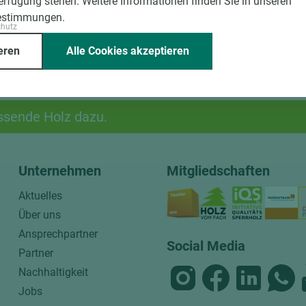
Verfügung stehen. Weitere Informationen finden Sie in unseren
estimmungen.
chutz
eren
Alle Cookies akzeptieren
ssende Holz dazu.
Unternehmen
Mitgliedschaften
Aktuelles
Über uns
Ansprechpartner
Social Media
Partner
Nachhaltigkeit
Jobs