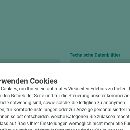
Bitte beachten Sie:
Holz ist ein Naturprodukt. Abweichungen in Farbe und Struktur 
digitalen Bildern sind unvermeidlich.
Technische Datenblätter
Sicherheitsdatenbl
rwenden Cookies
Cookies, um Ihnen ein optimales Webseiten-Erlebnis zu bieten.
Deckfarbe
ür den Betrieb der Seite und für die Steuerung unserer kommerzie
ele notwendig sind, sowie solche, die lediglich zu anonymen
en, für Komforteinstellungen oder zur Anzeige personalisierter I
nnen selbst entscheiden, welche Kategorien Sie zulassen möchte
dass auf Basis Ihrer Einstellungen womöglich nicht mehr alle Fu