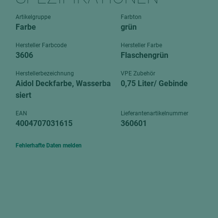
Verbundpl
grundierfolienbeschichtet
Artikelgruppe
Farbton
Verpacku
Farbe
grün
hochglänzend
biegbar
leicht
Hersteller Farbcode
Hersteller Farbe
dekorbesc
3606
Flaschengrün
matt
leicht
Herstellerbezeichnung
VPE Zubehör
roh
Aidol Deckfarbe, Wasserba
0,75 Liter/ Gebinde
roh
schwer entflammbar
siert
schwer e
Trockenbau
EAN
Lieferantenartikelnummer
UPB Boar
4004707031615
360601
Gipsfaserplatten
Norit-Platten
Fehlerhafte Daten melden