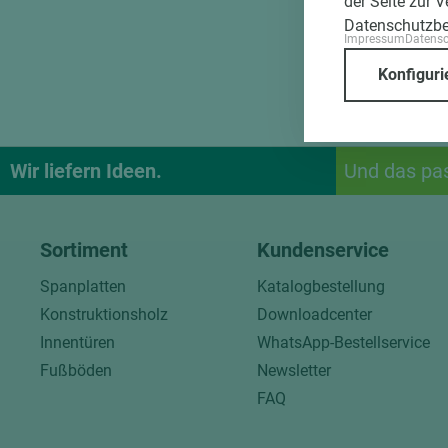
der Seite zur 
Datenschutzb
Impressum
Datens
Konfiguri
Wir liefern Ideen.
Und das pa
Sortiment
Kundenservice
Spanplatten
Katalogbestellung
Konstruktionsholz
Downloadcenter
Innentüren
WhatsApp-Bestellservice
Fußböden
Newsletter
FAQ