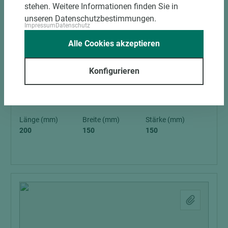
stehen. Weitere Informationen finden Sie in
unseren Datenschutzbestimmungen.
Impressum
Datenschutz
2 weitere Varianten
Alle Cookies akzeptieren
Art.-Nr. 09100010120
Konfigurieren
Remmers Farbe Aidol Deckfarbe,
Wasserbasiert 3608 Tabakbraun 2,5 Liter/
Gebinde
Länge (mm)
Breite (mm)
Stärke (mm)
200
150
150