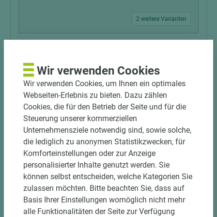
2 weitere Varianten
Art.-Nr. 09100010119
Remmers Farbe Aidol Deckfarbe,
Wasserbasiert 3608 Tabakbraun 0,75 Liter/
Wir verwenden Cookies
Gebinde
Wir verwenden Cookies, um Ihnen ein optimales
Webseiten-Erlebnis zu bieten. Dazu zählen
Länge (mm)
Breite (mm)
Stärke (mm)
Cookies, die für den Betrieb der Seite und für die
125
105
105
Steuerung unserer kommerziellen
Unternehmensziele notwendig sind, sowie solche,
die lediglich zu anonymen Statistikzwecken, für
Komforteinstellungen oder zur Anzeige
personalisierter Inhalte genutzt werden. Sie
können selbst entscheiden, welche Kategorien Sie
zulassen möchten. Bitte beachten Sie, dass auf
Basis Ihrer Einstellungen womöglich nicht mehr
alle Funktionalitäten der Seite zur Verfügung