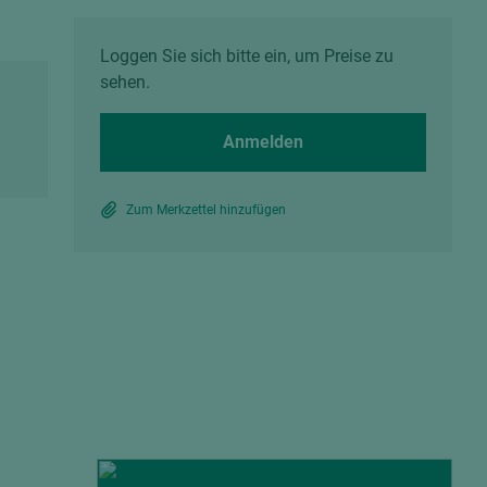
Spanplatten zementgebunden
Sperrholz
Alle Partner anzeigen
Alle Partner anzeigen
Loggen Sie sich bitte ein, um Preise zu
sehen.
Anmelden
Zum Merkzettel hinzufügen
chtet