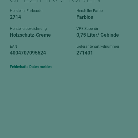
Verbundpl
grundierfolienbeschichtet
Hersteller Farbcode
Hersteller Farbe
Verpacku
2714
Farblos
hochglänzend
biegbar
leicht
Herstellerbezeichnung
VPE Zubehör
dekorbesc
Holzschutz-Creme
0,75 Liter/ Gebinde
matt
leicht
EAN
Lieferantenartikelnummer
roh
4004707095624
271401
roh
schwer entflammbar
schwer e
Fehlerhafte Daten melden
Trockenbau
UPB Boar
Gipsfaserplatten
Norit-Platten