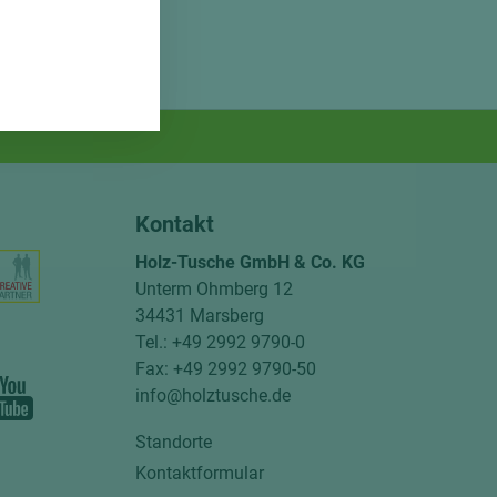
Kontakt
Holz-Tusche GmbH & Co. KG
Unterm Ohmberg 12
34431 Marsberg
Tel.: +49 2992 9790-0
Fax: +49 2992 9790-50
info@holztusche.de
Standorte
Kontaktformular