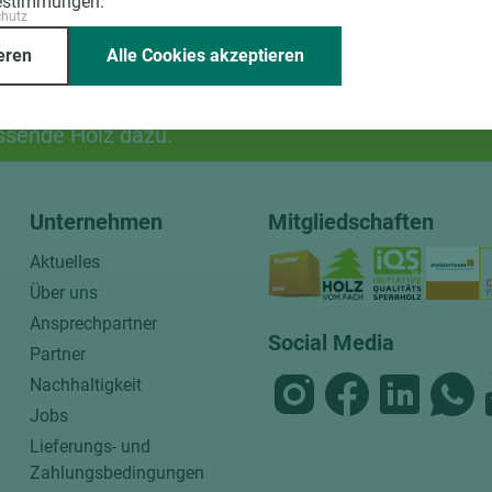
estimmungen.
chutz
eren
Alle Cookies akzeptieren
ssende Holz dazu.
Unternehmen
Mitgliedschaften
Aktuelles
Über uns
Ansprechpartner
Social Media
Partner
Nachhaltigkeit
Jobs
Lieferungs- und
Zahlungsbedingungen