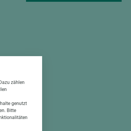
r Kopf
von den
 Dazu zählen
llen
nhalte genutzt
n. Bitte
nktionalitäten