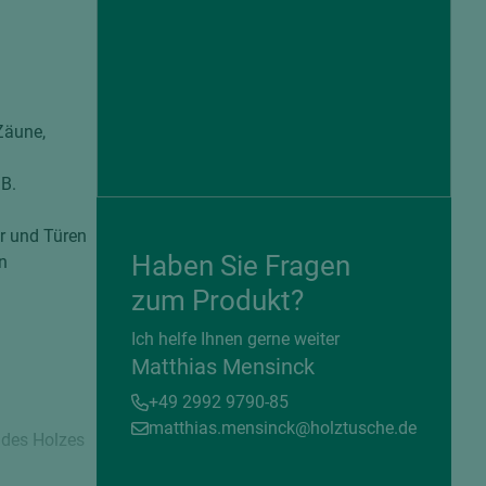
Zäune,
 B.
er und Türen
Haben Sie Fragen
n
zum Produkt?
= beschichtete Plattenwerkstoffe
Ich helfe Ihnen gerne weiter
Matthias Mensinck
+49 2992 9790-85
matthias.mensinck@holztusche.de
 des Holzes