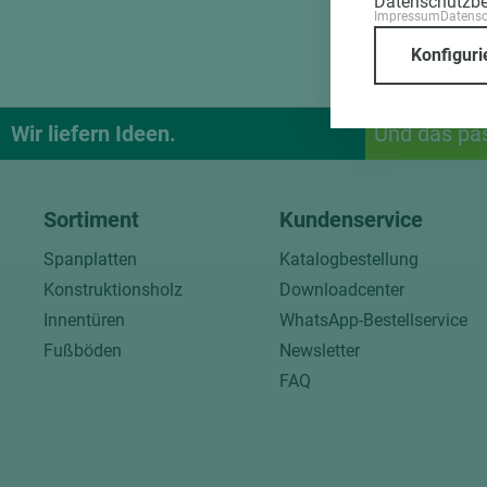
Datenschutzb
Impressum
Datens
Konfiguri
Wir liefern Ideen.
Und das pa
Sortiment
Kundenservice
Spanplatten
Katalogbestellung
Konstruktionsholz
Downloadcenter
Innentüren
WhatsApp-Bestellservice
Fußböden
Newsletter
FAQ