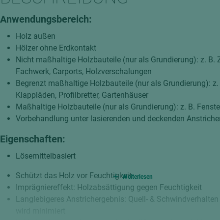
hochglänzend
atten
Anwendungsbereich:
matt
ng
Holz außen
Tischlerplatten
Hölzer ohne Erdkontakt
hichtet
Sonderaufbauten
Nicht maßhaltige Holzbauteile (nur als Grundierung): z. B. 
Fachwerk, Carports, Holzverschalungen
Stab--Stäbchenplatten
Begrenzt maßhaltige Holzbauteile (nur als Grundierung): z.
edelfurniert
Klappläden, Profilbretter, Gartenhäuser
ntflammbar
leicht
Maßhaltige Holzbauteile (nur als Grundierung): z. B. Fenst
Vorbehandlung unter lasierenden und deckenden Anstriche
melaminbeschichtet
ds
schwer entflammbar
Eigenschaften:
Lösemittelbasiert
Schützt das Holz vor Feuchtigkeit
Weiterlesen
Imprägniereffekt: Holzabsättigung gegen Feuchtigkeit
Langlebigeres Anstrichergebnis: Quell- & Schwindverhalten
wird minimiert