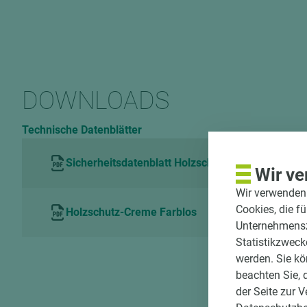
DOWNLOADS
Technische Datenblätter
Sicherheitsdatenblatt Holzschutz-Creme Farblos
Wir ve
Wir verwenden 
Cookies, die f
Holzschutz-Creme Farblos
Unternehmenszi
Statistikzweck
werden. Sie kö
beachten Sie, 
der Seite zur 