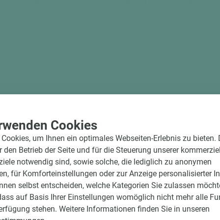
In Verbindung mit Lasuren: gleichmäßigeres Lasurbild
Reduzierung von dunklen Holzverfärbungen
Nur ein Anstrich notwendig
Cremeform: kein Aufrühren erforderlich & ohne Tropfen übe
verarbeitbar
Dringt tief ein
Verläuft selbständig
Bitte beachten Sie:
Holz ist ein Naturprodukt. Abweichungen in Farbe und Struktur 
gezeigten digitalen Bildern sind unvermeidlich.
rwenden Cookies
Cookies, um Ihnen ein optimales Webseiten-Erlebnis zu bieten.
ür den Betrieb der Seite und für die Steuerung unserer kommerzie
ele notwendig sind, sowie solche, die lediglich zu anonymen
en, für Komforteinstellungen oder zur Anzeige personalisierter I
nnen selbst entscheiden, welche Kategorien Sie zulassen möchte
dass auf Basis Ihrer Einstellungen womöglich nicht mehr alle Fu
Verfügung stehen. Weitere Informationen finden Sie in unseren