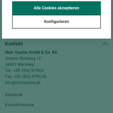
Alle Cookies akzeptieren
Unternehmen
Mitgliedschaften
Konfigurieren
Social Media
Kontakt
Holz-Tusche GmbH & Co. KG
Unterm Ohmberg 12
34431 Marsberg
Tel.: +49 2992 9790-0
Fax: +49 2992 9790-50
info@holztusche.de
Standorte
Kontaktformular