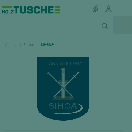
|
...
|
Partner
|
SIHGA®