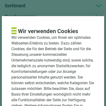
Sortiment
Kundenservice
Unternehmen
Wir verwenden Cookies
Wir verwenden Cookies, um Ihnen ein optimales
Mitgliedschaften
Webseiten-Erlebnis zu bieten. Dazu zählen
Social Media
Cookies, die für den Betrieb der Seite und für die
Steuerung unserer kommerziellen
Kontakt
Unternehmensziele notwendig sind, sowie solche,
die lediglich zu anonymen Statistikzwecken, für
Holz-Tusche GmbH & Co. KG
Komforteinstellungen oder zur Anzeige
Unterm Ohmberg 12
personalisierter Inhalte genutzt werden. Sie
34431 Marsberg
können selbst entscheiden, welche Kategorien Sie
Tel.: +49 2992 9790-0
zulassen möchten. Bitte beachten Sie, dass auf
Fax: +49 2992 9790-50
Basis Ihrer Einstellungen womöglich nicht mehr
info@holztusche.de
alle Funktionalitäten der Seite zur Verfügung
stehen. Weitere Informationen finden Sie in