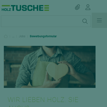
|
...
|
Jobs
|
Bewerbungsformular
WIR LIEBEN HOLZ. SIE