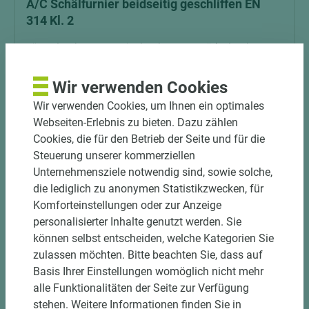
A/C Schälfurnier beidseitig geschliffen EN
314 Kl. 2
Länge (mm)
Breite (mm)
Stärke (mm)
2.500
1.250
18
Wir verwenden Cookies
Wir verwenden Cookies, um Ihnen ein optimales
Webseiten-Erlebnis zu bieten. Dazu zählen
Cookies, die für den Betrieb der Seite und für die
Steuerung unserer kommerziellen
Unternehmensziele notwendig sind, sowie solche,
die lediglich zu anonymen Statistikzwecken, für
Komforteinstellungen oder zur Anzeige
personalisierter Inhalte genutzt werden. Sie
können selbst entscheiden, welche Kategorien Sie
zulassen möchten. Bitte beachten Sie, dass auf
7 weitere Varianten
Basis Ihrer Einstellungen womöglich nicht mehr
alle Funktionalitäten der Seite zur Verfügung
Art.-Nr. 07400010240
stehen. Weitere Informationen finden Sie in