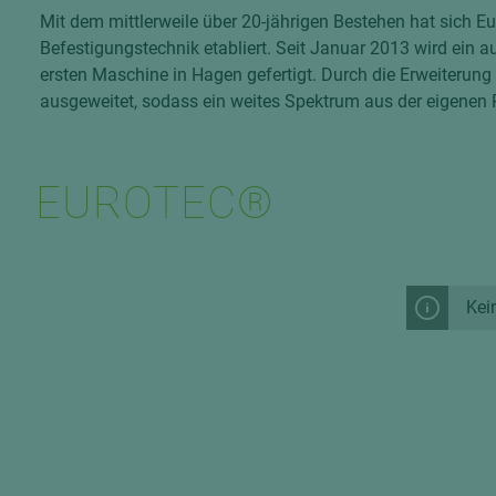
Furnier
Nut und Feder
Kantenservice
Parkett
Mit dem mittlerweile über 20-jährigen Bestehen hat sich Eu
Innentür
Schallschutz
KVH Konstruk
3-Schicht
Hirnholz
stumpf
Befestigungstechnik etabliert. Seit Januar 2013 wird ein 
Logistik
Schiebetür
Stahl
Terrassen
MDF-Plat
ersten Maschine in Hagen gefertigt. Durch die Erweiterun
Mineralwerkstoffe
Zubehör
Ausstellungen
Strahlenschut
ausgeweitet, sodass ein weites Spektrum aus der eigenen
Zubehör
Holz
Verbunde
Farben
Schnittstellen
OSB Platten
WPC &BPC
biegbar
Schrauben
Energetische Sanierung
Nut und Feder
Zubehör
dekorbesc
EUROTEC®
stumpf
durchgefä
Polyurethanplatten-Purenit
grundierf
leicht
Reliefplatten
Kei
roh
Sonderprodukte
schwer e
Spanplatten
wasserfes
Verbundelemente
Sperrholz
dekorbeschichtet
Sandwich
edelfurniert