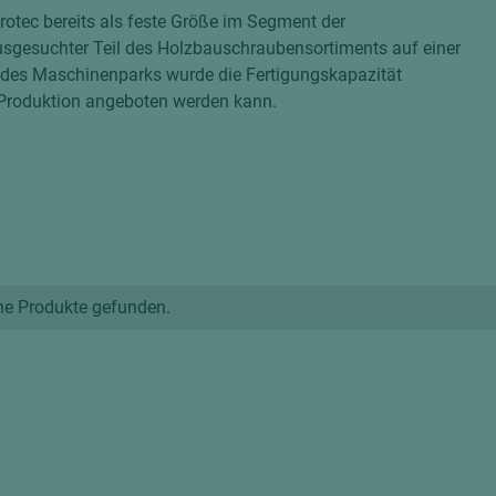
rotec bereits als feste Größe im Segment der
Interieur
tionsvollholz
Echtlack
Schalung
ausgesuchter Teil des Holzbauschraubensortiments auf einer
Zubehör
Stahl
ten
g des Maschinenparks wurde die Fertigungskapazität
ztüren
Weißlack
 Produktion angeboten werden kann.
Multiplexplatten
lemente
Sieb-Film Fahrzeugbau
Verbundelemente
hichtet
edelfurniert
rbt
melamin/phenol beschi
olienbeschichtet
schwer entflammbar
ne Produkte gefunden.
Schichtstoffplatten
ntflammbar
Gegenzug
t
Verbundplatten
dekorbeschichtet
durchgefärbt
elemente