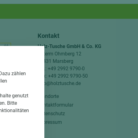
Kontakt
Holz-Tusche GmbH & Co. KG
Unterm Ohmberg 12
34431 Marsberg
Tel.: +49 2992 9790-0
 Dazu zählen
Fax: +49 2992 9790-50
llen
info@holztusche.de
= beschichtete Plattenwerkstoffe
nhalte genutzt
Standorte
n. Bitte
Kontaktformular
nktionalitäten
Datenschutz
Impressum