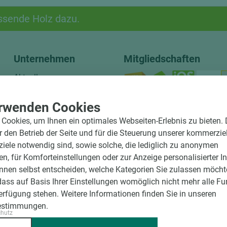
hochglänzend
atten
ssende Holz dazu.
matt
ng
Tischlerplatten
hichtet
Unternehmen
Mitgliedschaften
Sonderaufbauten
Stab--Stäbchenplatten
Aktuelles
edelfurniert
Über uns
ntflammbar
rwenden Cookies
Ansprechpartner
leicht
Social Media
Partner
Cookies, um Ihnen ein optimales Webseiten-Erlebnis zu bieten.
melaminbeschichtet
ds
ür den Betrieb der Seite und für die Steuerung unserer kommerzie
Nachhaltigkeit
schwer entflammbar
ele notwendig sind, sowie solche, die lediglich zu anonymen
Jobs
en, für Komforteinstellungen oder zur Anzeige personalisierter I
Lieferungs- und
nnen selbst entscheiden, welche Kategorien Sie zulassen möchte
Zahlungsbedingungen
dass auf Basis Ihrer Einstellungen womöglich nicht mehr alle Fu
Verfügung stehen. Weitere Informationen finden Sie in unseren
estimmungen.
chutz