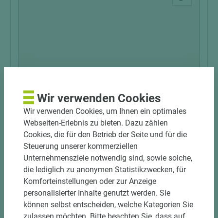
Wir verwenden Cookies
Art.-Nr. 03600010073
Thede & Witte Parkett LHD Eiche Boston EI65
Wir verwenden Cookies, um Ihnen ein optimales
Eiche astig Eiche gebürstet& geräuchert matt
Webseiten-Erlebnis zu bieten. Dazu zählen
versiegelt 2-seitige Fase
Cookies, die für den Betrieb der Seite und für die
Steuerung unserer kommerziellen
Länge (mm)
Breite (mm)
Stärke (mm)
Unternehmensziele notwendig sind, sowie solche,
1.900
189
15
die lediglich zu anonymen Statistikzwecken, für
Komforteinstellungen oder zur Anzeige
personalisierter Inhalte genutzt werden. Sie
können selbst entscheiden, welche Kategorien Sie
zulassen möchten. Bitte beachten Sie, dass auf